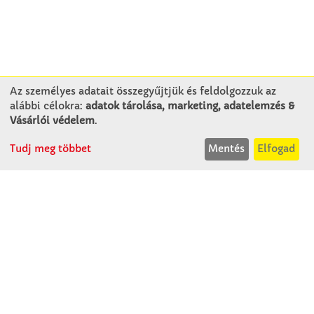
Az személyes adatait összegyűjtjük és feldolgozzuk az
alábbi célokra:
adatok tárolása, marketing, adatelemzés &
KAPCSOLAT
Vásárlói védelem
.
Tudj meg többet
Mentés
Elfogad
Winkler Iskolaszer Kft.
Alsó-Lovarda u. 21.
9241 Jánossomorja
H-Cs: 07:30-14:30
P: 07:30-13:30
T: 06 96 565 020
F: 06 96 565 022
M: 06 30 718 51 50
ertekesites@winkleriskolaszer.hu