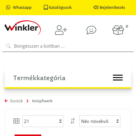
Whatsapp
Katalógusok
Bejelentkezés
0
Termékkategória
Zurück
Knüpfwerk