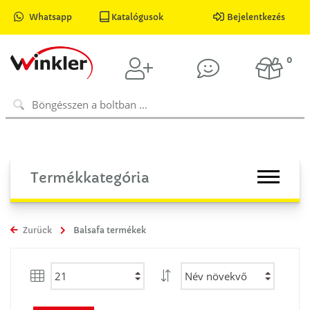
Whatsapp
Katalógusok
Bejelentkezés
0
Termékkategória
Zurück
Balsafa termékek