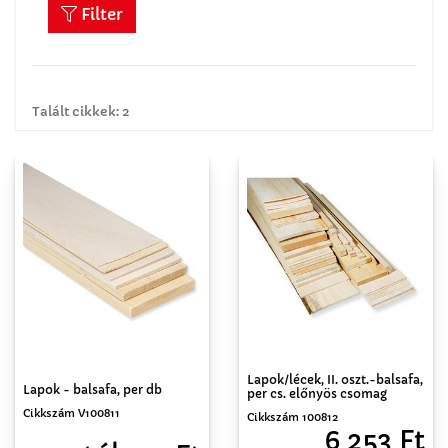
Filter
Talált cikkek: 2
Lapok/lécek, II. oszt.-balsafa,
Lapok - balsafa, per db
per cs. előnyös csomag
Cikkszám V100811
Cikkszám 100812
6 253 Ft