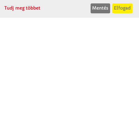
Tudj meg többet
Mentés
Elfogad
Winkler Iskolaszer Kft.
Alsó-Lovarda u. 21.
9241 Jánossomorja
H-Cs: 07:30-14:30
P: 07:30-13:30
T: 06 96 565 020
F: 06 96 565 022
M: 06 30 718 51 50
ertekesites@winkleriskolaszer.hu
RÓLUNK
Céglátogatás
Cégtörténet
Kapcsolat
SZOLGÁLTATÁS