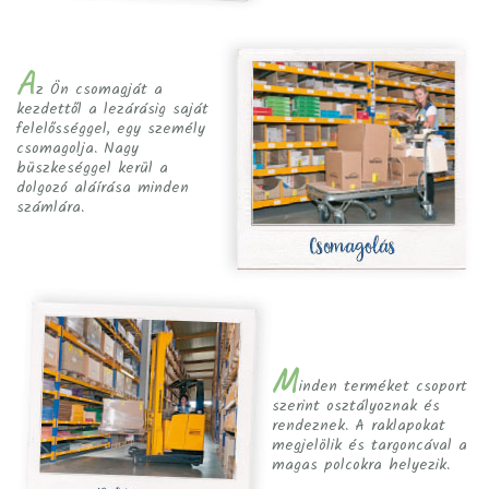
A
z Ön csomagját a
kezdettől a lezárásig saját
felelősséggel, egy személy
csomagolja. Nagy
büszkeséggel kerül a
dolgozó aláírása minden
számlára.
M
inden terméket csoport
szerint osztályoznak és
rendeznek. A raklapokat
megjelölik és targoncával a
magas polcokra helyezik.