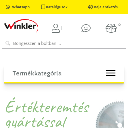
Whatsapp
Katalógusok
Bejelentkezés
0
Termékkategória
Értékteremtés
gyártással