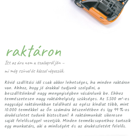
raktáron
Itt az áru nem a szalagról jön –
mi még szívvel és kézzel végezzük.
Rövid szállítási idő csak akkor lehetséges, ha minden raktáron
van. Ahhoz, hogy jó árakkal tudjunk szolgálni, a
beszállítóinknál nagy menynyiségben vásárolunk be. Ehhez
természetesen nagy raktárhelyiség szükséges. Az 5.500 m²-es
nagyságú raktárunkban található az egész kínálat több, mint
10.000 termékkel az Ön számára készenlétben és így 99 %-os
árukészletet tudunk biztosítani! A raktármunkát sikeresen
saját felelősséggel vezetjük. Minden termékcsoporthoz tartozik
egy munkatárs, aki a minőségért és az árukészletért felelős.