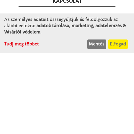
KAPCSOLAT
Winkler Iskolaszer Kft.
Az személyes adatait összegyűjtjük és feldolgozzuk az
alábbi célokra:
adatok tárolása, marketing, adatelemzés &
Alsó-Lovarda u. 21.
Vásárlói védelem
.
9241 Jánossomorja
H-Cs: 07:30-14:30
Tudj meg többet
Mentés
Elfogad
P: 07:30-13:30
T: 06 96 565 020
F: 06 96 565 022
M: 06 30 718 51 50
ertekesites@winkleriskolaszer.hu
RÓLUNK
Céglátogatás
Cégtörténet
Kapcsolat
SZOLGÁLTATÁS