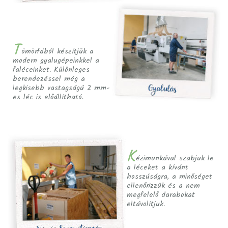
T
ömörfából készítjük a
modern gyalugépeinkkel a
faléceinket. Különleges
berendezéssel még a
legkisebb vastagságú 2 mm-
es léc is előállítható.
K
ézimunkával szabjuk le
a léceket a kívánt
hosszúságra, a minőséget
ellenőrizzük és a nem
megfelelő darabokat
eltávolítjuk.