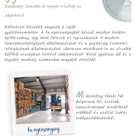
Gazdasági termelés és magas minőség az
alapelvünk
Különösen büszkék vagyunk a saját
gyártóüzemünkre. A fa nyersanyagból készül minden Winkler
építőcsomag, úgy mint falécek és lapszabások. A modern
famegmunkálógépek alkalmazásával és a gazdasági termelés
lefolyásának alkalmazásával sikeresen mondtunk le az olcsóbb
külföldi országban történő raktározásról. Rövid gyártási idő és a
legjobb minőség számunkra magától értetődő.
M
i kizárólag tömör fát
dolgozunk fel, osztrák,
tanusítvánnyal rendelkező
erdőkből és ezáltal tartós
erdőgazdálkodásból.