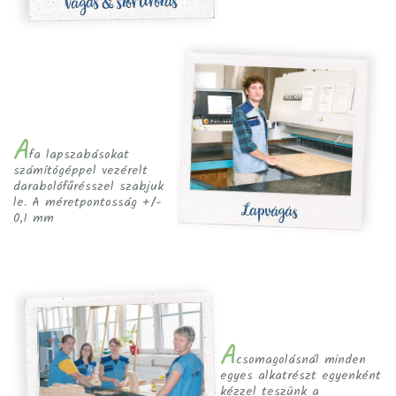
A
fa lapszabásokat
számítógéppel vezérelt
darabolófűrésszel szabjuk
le. A méretpontosság +/-
0,1 mm
A
csomagolásnál minden
egyes alkatrészt egyenként
kézzel teszünk a