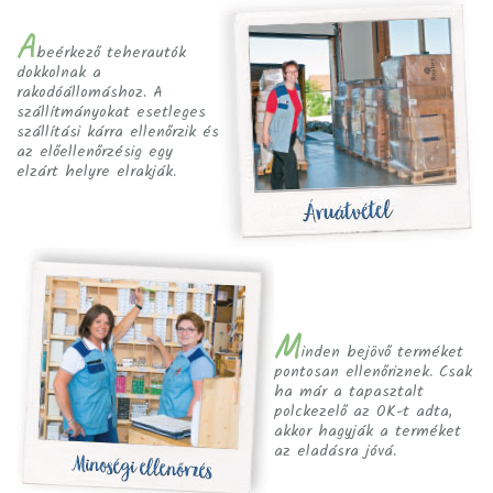
A
beérkező teherautók
dokkolnak a
rakodóállomáshoz. A
szállítmányokat esetleges
szállítási kárra ellenőrzik és
az előellenőrzésig egy
elzárt helyre elrakják.
M
inden bejövő terméket
pontosan ellenőriznek. Csak
ha már a tapasztalt
polckezelő az OK-t adta,
akkor hagyják a terméket
az eladásra jóvá.