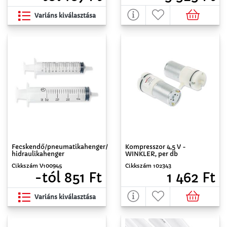
Variáns kiválasztása
Fecskendő/pneumatikahenger/
Kompresszor 4,5 V -
hidraulikahenger
WINKLER, per db
Cikkszám V100945
Cikkszám 102343
-tól 851 Ft
1 462 Ft
Variáns kiválasztása