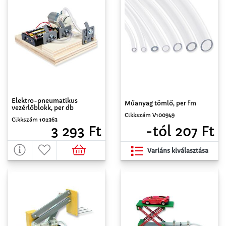
Elektro-pneumatikus
Műanyag tömlő, per fm
vezérlőblokk, per db
Cikkszám V100949
Cikkszám 102363
-tól 207 Ft
3 293 Ft
Variáns kiválasztása