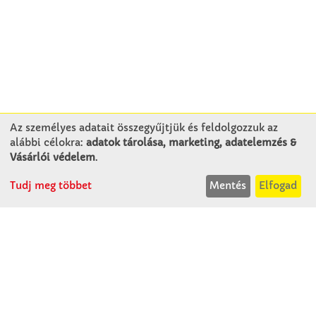
Az személyes adatait összegyűjtjük és feldolgozzuk az
alábbi célokra:
adatok tárolása, marketing, adatelemzés &
KAPCSOLAT
Vásárlói védelem
.
Tudj meg többet
Mentés
Elfogad
Winkler Iskolaszer Kft.
Alsó-Lovarda u. 21.
9241 Jánossomorja
H-Cs: 07:30-14:30
P: 07:30-13:30
T: 06 96 565 020
F: 06 96 565 022
M: 06 30 718 51 50