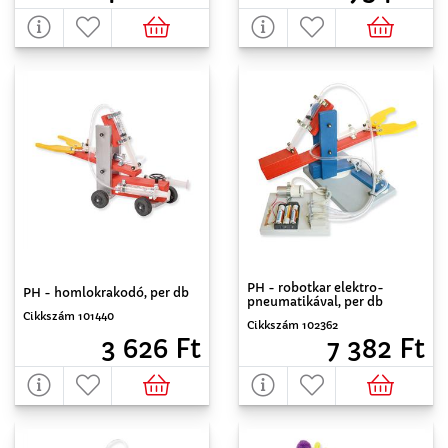
PH - robotkar elektro-
PH - homlokrakodó, per db
pneumatikával, per db
Cikkszám 101440
Cikkszám 102362
3 626 Ft
7 382 Ft