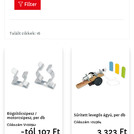
Filter
Talált cikkek: 16
Rögzítőcsipesz /
Sűrített levegős ágyú, per db
motorcsipesz, per db
Cikkszám 102364
Cikkszám V100941
3 323 Ft
-tól 107 Ft