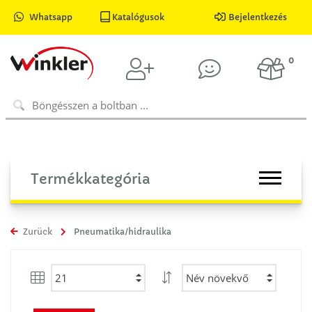
Whatsapp
Katalógusok
Bejelentkezés
0
Termékkategória
Zurück
Pneumatika/hidraulika