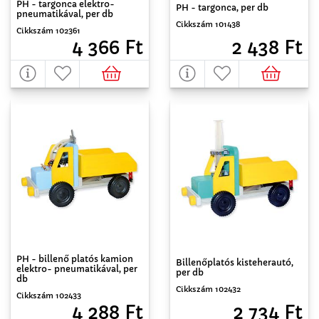
PH - targonca elektro-
PH - targonca, per db
pneumatikával, per db
Cikkszám 101438
Cikkszám 102361
2 438 Ft
4 366 Ft
PH - billenő platós kamion
Billenőplatós kisteherautó,
elektro- pneumatikával, per
per db
db
Cikkszám 102432
Cikkszám 102433
2 734 Ft
4 288 Ft