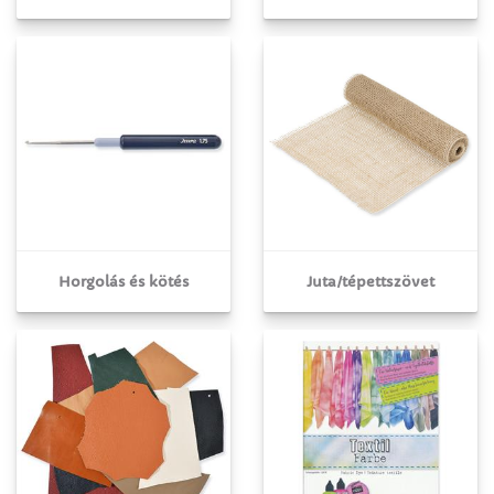
Horgolás és kötés
Juta/tépettszövet