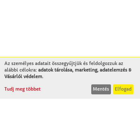
Az személyes adatait összegyűjtjük és feldolgozzuk az
alábbi célokra:
adatok tárolása, marketing, adatelemzés &
KAPCSOLAT
Vásárlói védelem
.
Tudj meg többet
Mentés
Elfogad
Winkler Iskolaszer Kft.
Alsó-Lovarda u. 21.
9241 Jánossomorja
H-Cs: 07:30-14:30
P: 07:30-13:30
T: 06 96 565 020
F: 06 96 565 022