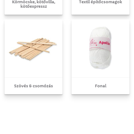
Körmöcske, kötővilla,
Textil építőcsomagok
kötőexpressz
Szövés & csomózás
Fonal