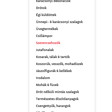
Karácsonyi dekorációk
Drótok
Égi küldöttek
Ünnepi- & karácsonyi szalagok
Üvegtermékek
Csillámpor
Szerencsehozók
Jutafonalak
Kosarak, tálak & tartók
Koszorúk, vesszők, mohadíszek
Jászolfigurák & kellékek
Irodalom
Mohák & füvek
Drót nélküli mintás szalagok
Természetes díszítőanyagok
Csengettyűk, harangok