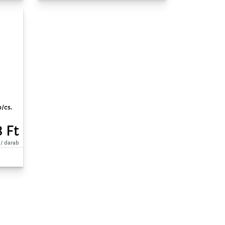
b/cs.
8 Ft
 / darab