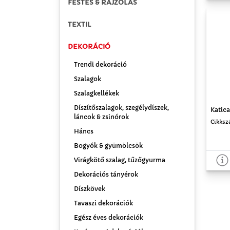
FESTÉS & RAJZOLÁS
TEXTIL
DEKORÁCIÓ
Trendi dekoráció
Szalagok
Szalagkellékek
Díszítőszalagok, szegélydíszek,
Katica
láncok & zsinórok
Cikksz
Háncs
Bogyók & gyümölcsök
Virágkötő szalag, tűzőgyurma
Dekorációs tányérok
Díszkövek
Tavaszi dekorációk
Egész éves dekorációk