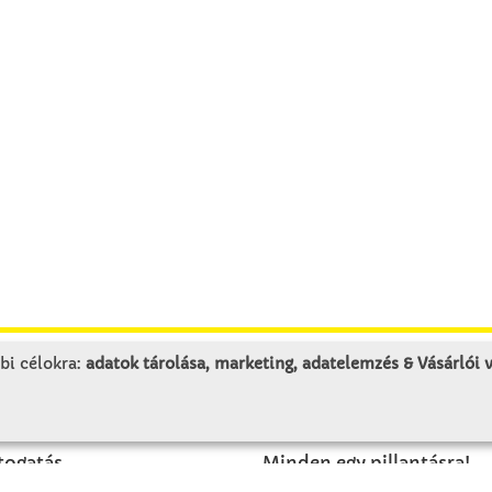
bi célokra:
adatok tárolása, marketing, adatelemzés & Vásárlói
LUNK
SZOLGÁLTATÁS
togatás
Minden egy pillantásra!