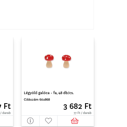
Légyölő galóca - fa, 48 db/cs.
Cikkszám 602868
7 Ft
3 682 Ft
 / darab
77 Ft / darab