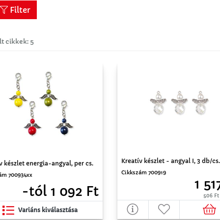
Filter
lt cikkek: 5
Kreatív készlet - angyal I, 3 db/cs.
v készlet energia-angyal, per cs.
Cikkszám 700919
ám 700934xx
1 51
-tól 1 092 Ft
506 Ft
Variáns kiválasztása