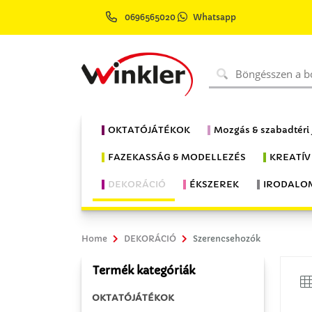
0696565020
Whatsapp
OKTATÓJÁTÉKOK
Mozgás & szabadtéri
FAZEKASSÁG & MODELLEZÉS
KREATÍV
DEKORÁCIÓ
ÉKSZEREK
IRODALO
Home
DEKORÁCIÓ
Szerencsehozók
Termék kategóriák
OKTATÓJÁTÉKOK