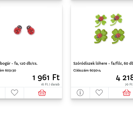
bogár - fa, 120 db/cs.
Szóródíszek lóhere - fa/filc, 60 d
ám 603130
Cikkszám 603014
1 961 Ft
4 21
16 Ft / darab
70 Ft