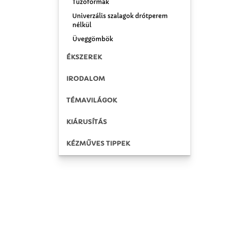
Tűzőformák
Univerzális szalagok drótperem
nélkül
Üveggömbök
ÉKSZEREK
IRODALOM
TÉMAVILÁGOK
KIÁRUSÍTÁS
KÉZMŰVES TIPPEK