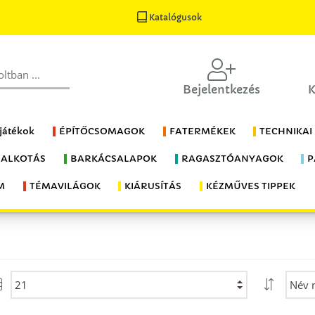
Katalógusok
Bejelentkezés
K
 játékok
ÉPÍTŐCSOMAGOK
FATERMÉKEK
TECHNIKAI
 ALKOTÁS
BARKÁCSALAPOK
RAGASZTÓANYAGOK
P
M
TÉMAVILÁGOK
KIÁRUSÍTÁS
KÉZMŰVES TIPPEK