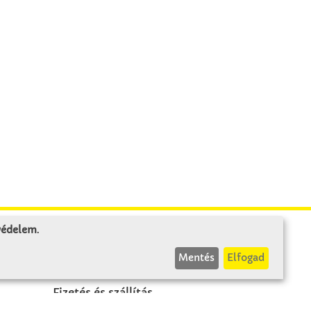
 védelem
.
INFÓK
Mentés
Elfogad
Fizetés és szállítás