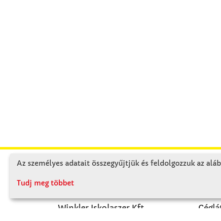
Az személyes adatait összegyűjtjük és feldolgozzuk az aláb
KAPCSOLAT
RÓ
Tudj meg többet
Winkler Iskolaszer Kft.
Céglá
Alsó-Lovarda u. 21.