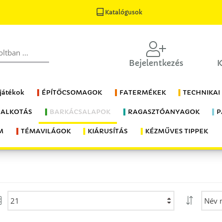
Katalógusok
Bejelentkezés
K
 játékok
ÉPÍTŐCSOMAGOK
FATERMÉKEK
TECHNIKAI
 ALKOTÁS
BARKÁCSALAPOK
RAGASZTÓANYAGOK
P
M
TÉMAVILÁGOK
KIÁRUSÍTÁS
KÉZMŰVES TIPPEK