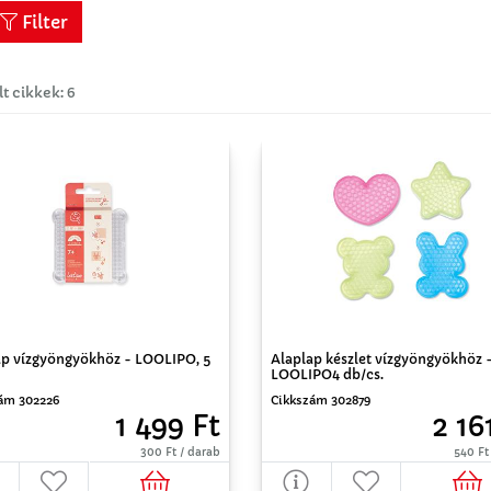
Filter
lt cikkek: 6
ap vízgyöngyökhöz - LOOLIPO, 5
Alaplap készlet vízgyöngyökhöz 
LOOLIPO4 db/cs.
ám 302226
Cikkszám 302879
1 499 Ft
2 16
300 Ft / darab
540 Ft