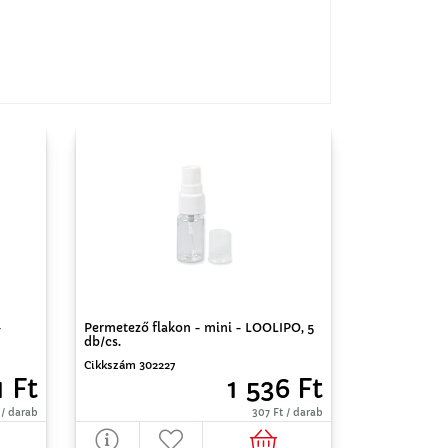
-
Permetező flakon - mini - LOOLIPO, 5
db/cs.
Cikkszám 302227
1 Ft
1 536 Ft
 / darab
307 Ft / darab