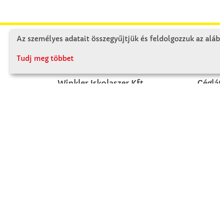
Az személyes adatait összegyűjtjük és feldolgozzuk az aláb
KAPCSOLAT
RÓ
Tudj meg többet
Winkler Iskolaszer Kft.
Céglá
Alsó-Lovarda u. 21.
Cégtö
9241 Jánossomorja
Kapcs
H-Cs: 07:30-14:30
P: 07:30-13:30
T: 06 96 565 020
F: 06 96 565 022
M: 06 30 718 51 50
ertekesites@winkleriskolaszer.hu
FIZETÉS MÓDJA