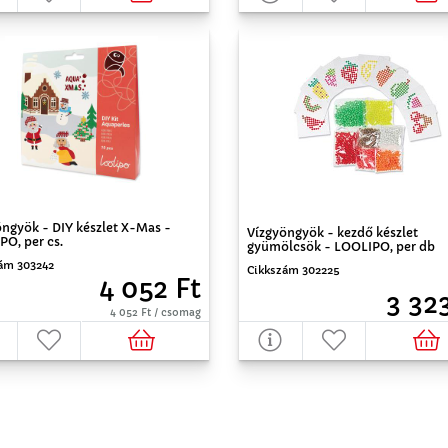
ngyök - DIY készlet X-Mas -
Vízgyöngyök - kezdő készlet
O, per cs.
gyümölcsök - LOOLIPO, per db
ám 303242
Cikkszám 302225
4 052 Ft
3 32
4 052 Ft / csomag