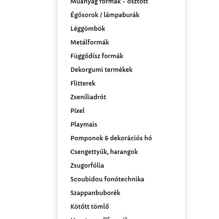
Műanyag formák - osztott
Égősorok / lámpaburák
Léggömbök
Metálformák
Függődísz formák
Dekorgumi termékek
Flitterek
Zseníliadrót
Pixel
Playmais
Pomponok & dekorációs hó
Csengettyűk, harangok
Zsugorfólia
Scoubidou fonótechnika
Szappanbuborék
Kötőtt tömlő