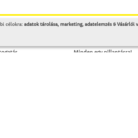
bi célokra:
adatok tárolása, marketing, adatelemzés & Vásárlói
LUNK
SZOLGÁLTATÁS
togatás
Minden egy pillantásra!
rténet
Kézműves tippek
olat
Katalógusok és magazino
Megrendelőlap