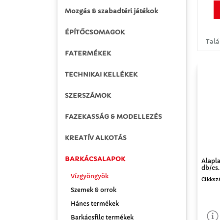
Mozgás & szabadtéri játékok
ÉPÍTŐCSOMAGOK
Talá
FATERMÉKEK
TECHNIKAI KELLÉKEK
SZERSZÁMOK
FAZEKASSÁG & MODELLEZÉS
KREATÍV ALKOTÁS
BARKÁCSALAPOK
Alapl
db/cs.
Vízgyöngyök
Cikksz
Szemek & orrok
Háncs termékek
Barkácsfilc termékek