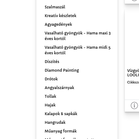
Szalmaszál
Kreatív készletek
Agyagedények
Vasalható gyöngyök - Hama maxi 3
éves kortól
Vasalható gyöngyök - Hama midi 5
éves kortól
Díszítés
Diamond Painting
Vízgyö
LOOLIP
Drótok
Cikksz
Angyalszárnyak
Tollak
Hajak
Kalapok & sapkák
Hangrudak
Műanyag formák