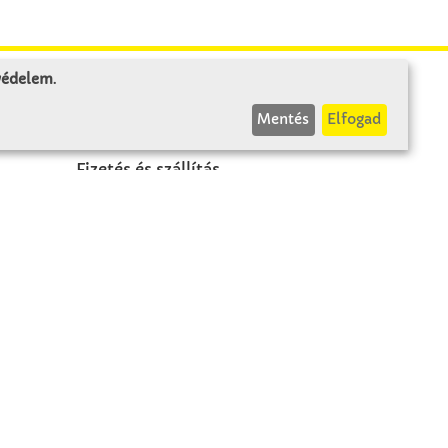
 védelem
.
INFÓK
Mentés
Elfogad
Fizetés és szállítás
ÁÜF
k
Visszaküldés
Elállás
A szerződés visszavonása
Impresszum
Panasz
Adatvédelem