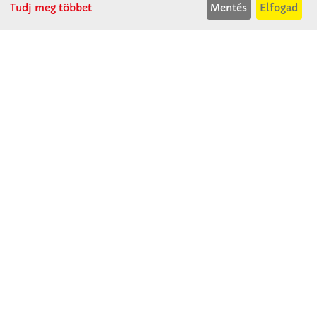
Tudj meg többet
Mentés
Elfogad
Winkler Iskolaszer Kft.
Alsó-Lovarda u. 21.
9241 Jánossomorja
H-Cs: 07:30-14:30
P: 07:30-13:30
T: 06 96 565 020
F: 06 96 565 022
M: 06 30 718 51 50
ertekesites@winkleriskolaszer.hu
RÓLUNK
Céglátogatás
Cégtörténet
Kapcsolat
SZOLGÁLTATÁS