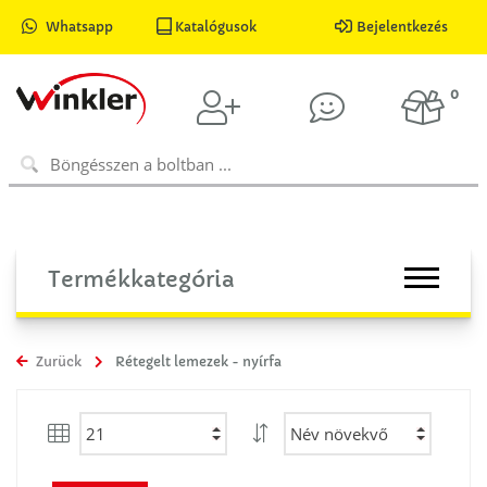
Whatsapp
Katalógusok
Bejelentkezés
0
Termékkategória
Zurück
Rétegelt lemezek - nyírfa