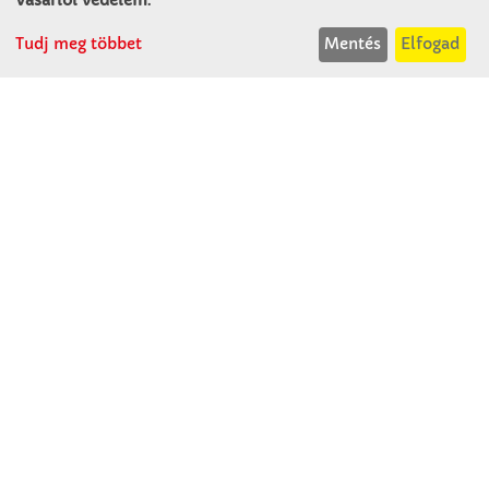
Tudj meg többet
Mentés
Elfogad
Winkler Iskolaszer Kft.
Alsó-Lovarda u. 21.
9241 Jánossomorja
H-Cs: 07:30-14:30
P: 07:30-13:30
T: 06 96 565 020
F: 06 96 565 022
M: 06 30 718 51 50
ertekesites@winkleriskolaszer.hu
RÓLUNK
Céglátogatás
Cégtörténet
Kapcsolat
SZOLGÁLTATÁS