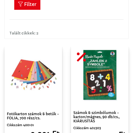
Filter
Talált cikkek: 2
Számok & szimbólumok -
Fotókarton számok & betűk -
karton/mágnes, 90 db/cs.,
FOLIA, 700 rész/cs.
KIÁRUSÍTÁS
Cikkszám 400101
Cikkszám 402303