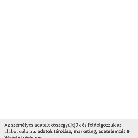
Az személyes adatait összegyűjtjük és feldolgozzuk az
alábbi célokra:
adatok tárolása, marketing, adatelemzés &
KAPCSOLAT
Vásárlói védelem
.