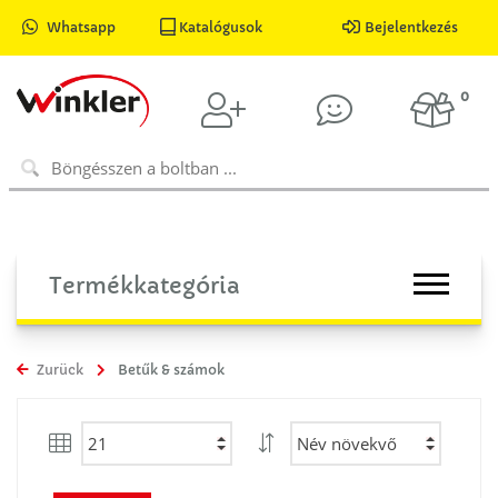
Whatsapp
Katalógusok
Bejelentkezés
0
Termékkategória
Zurück
Betűk & számok