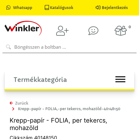
Whatsapp
Katalógusok
Bejelentkezés
0
Termékkategória
Zurück
Krepp-papír - FOLIA,-per tekercs, mohazöld-40148150
Krepp-papír - FOLIA, per tekercs,
mohazöld
Cikkszám 40148150