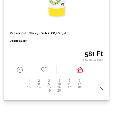
Ragasztóstift Sticky - WINKLER,40 g/stift
T
Cikkszám 402311
C
581 Ft
1 453 Ft / 100 gramm