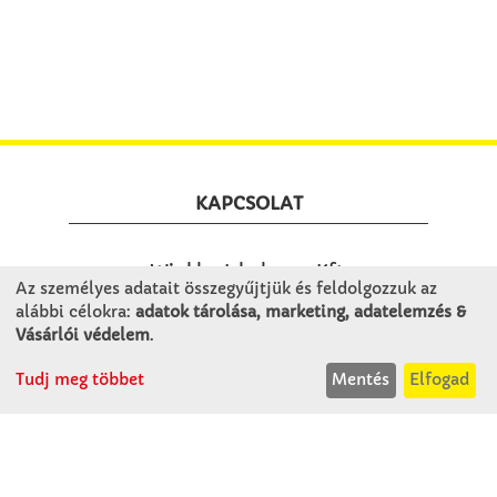
KAPCSOLAT
Winkler Iskolaszer Kft.
Az személyes adatait összegyűjtjük és feldolgozzuk az
Alsó-Lovarda u. 21.
alábbi célokra:
adatok tárolása, marketing, adatelemzés &
9241 Jánossomorja
Vásárlói védelem
.
H-Cs: 07:30-14:30
P: 07:30-13:30
Tudj meg többet
Mentés
Elfogad
T: 06 96 565 020
F: 06 96 565 022
M: 06 30 718 51 50
ertekesites@winkleriskolaszer.hu