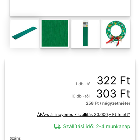
322 Ft
1 db -tól
303 Ft
10 db -tól
258 Ft / négyzetméter
ÁFÁ-s ár ingyenes kiszállítás 30.000,- Ft felett*
Szállítási idő:
2-4 munkanap
Szám: