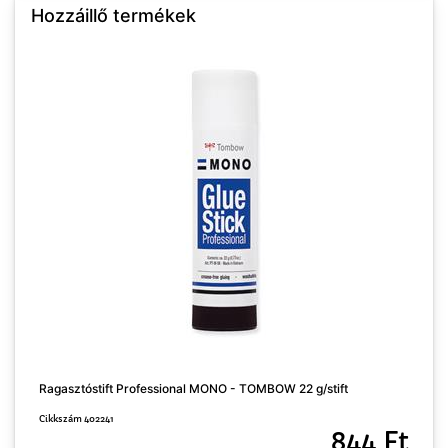
Hozzáillő termékek
Ragasztóstift Professional MONO - TOMBOW 22 g/stift
R
Cikkszám 402241
C
844 Ft