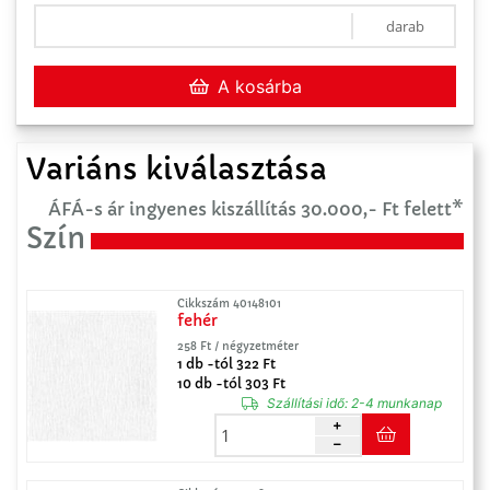
darab
A kosárba
Variáns kiválasztása
ÁFÁ-s ár ingyenes kiszállítás 30.000,- Ft felett*
Szín
Cikkszám 40148101
fehér
258 Ft / négyzetméter
1 db -tól 322 Ft
10 db -tól 303 Ft
Szállítási idő:
2-4 munkanap