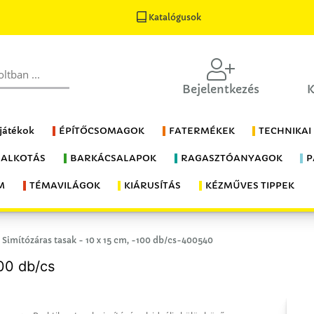
Katalógusok
Bejelentkezés
K
 játékok
ÉPÍTŐCSOMAGOK
FATERMÉKEK
TECHNIKAI
 ALKOTÁS
BARKÁCSALAPOK
RAGASZTÓANYAGOK
P
M
TÉMAVILÁGOK
KIÁRUSÍTÁS
KÉZMŰVES TIPPEK
Simítózáras tasak - 10 x 15 cm, -100 db/cs-400540
100 db/cs