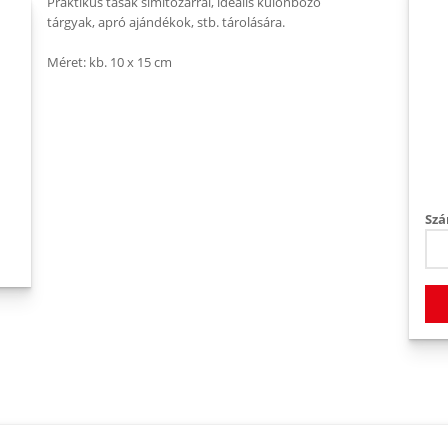
Praktikus tasak simítózárral, ideális különböző
tárgyak, apró ajándékok, stb. tárolására.
Méret: kb. 10 x 15 cm
Szá