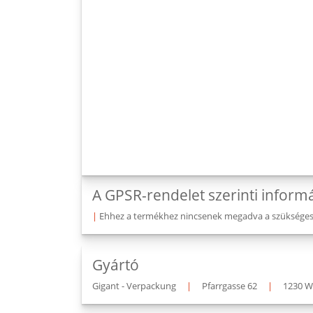
A GPSR-rendelet szerinti inform
|
Ehhez a termékhez nincsenek megadva a szükséges v
Gyártó
Gigant - Verpackung
|
Pfarrgasse 62
|
1230 W