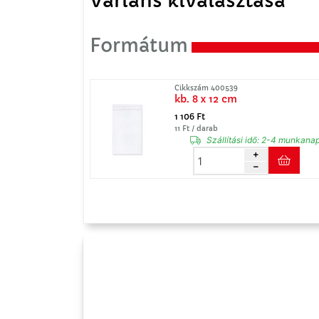
Variáns kiválasztása
Formátum
Cikkszám 400539
kb. 8 x 12 cm
1 106 Ft
11 Ft / darab
Szállítási idő:
2-4 munkana