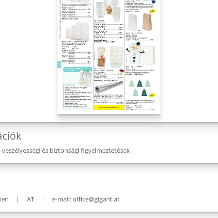
ációk
eszélyességi és biztonsági figyelmeztetések
ien
|
AT
|
e-mail: office@gigant.at