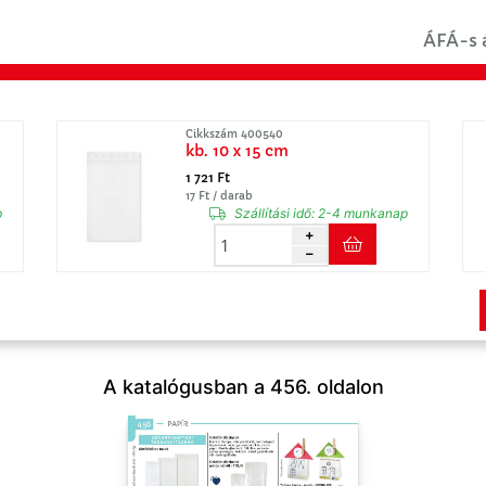
ÁFÁ-s á
Cikkszám 400540
kb. 10 x 15 cm
1 721 Ft
17 Ft / darab
p
Szállítási idő:
2-4 munkanap
A katalógusban a 456. oldalon