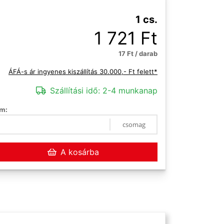
1 cs.
1 721 Ft
17 Ft / darab
ÁFÁ-s ár ingyenes kiszállítás 30.000,- Ft felett*
Szállítási idő:
2-4 munkanap
m:
csomag
A kosárba