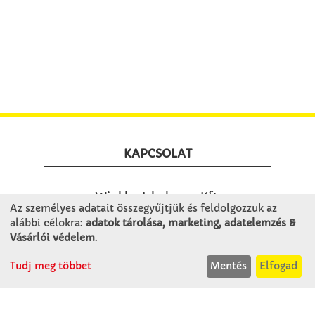
KAPCSOLAT
Winkler Iskolaszer Kft.
Az személyes adatait összegyűjtjük és feldolgozzuk az
Alsó-Lovarda u. 21.
alábbi célokra:
adatok tárolása, marketing, adatelemzés &
9241 Jánossomorja
Vásárlói védelem
.
H-Cs: 07:30-14:30
P: 07:30-13:30
Tudj meg többet
Mentés
Elfogad
T: 06 96 565 020
F: 06 96 565 022
M: 06 30 718 51 50