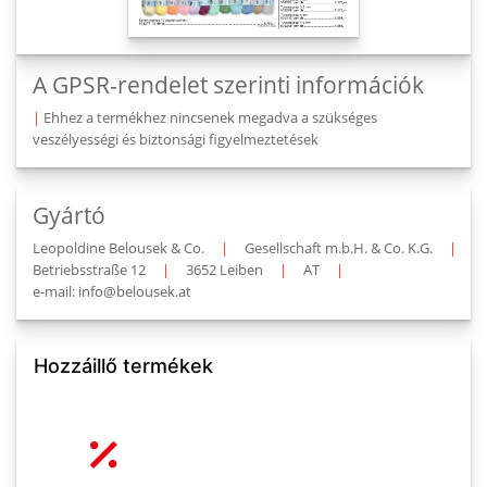
A GPSR-rendelet szerinti információk
|
Ehhez a termékhez nincsenek megadva a szükséges
veszélyességi és biztonsági figyelmeztetések
Gyártó
Leopoldine Belousek & Co.
|
Gesellschaft m.b.H. & Co. K.G.
|
Betriebsstraße 12
|
3652 Leiben
|
AT
|
e-mail: info@belousek.at
Hozzáillő termékek