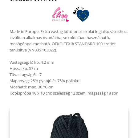
Made in Europe. Extra vastag kötőfonal iskolai foglalkozásokhoz,
kiválóan alkalmas óvodákba, sokoldalúan használható,
mosógéppel mosható. OEKO-TEX® STANDARD 100 szerint
tanúsítva (VN005 163022).
Vastagság: ∅ kb. 4,2 mm
Hossz: kb. 57 m
Tűvastagság 6 – 7
Alapanyag: 25% gyapjú és 75% poliakril
Mosható: max. 30 °C-on
Kötéspróba 10 x 10 cm: szélesség 12 szem, magasság 18 sor