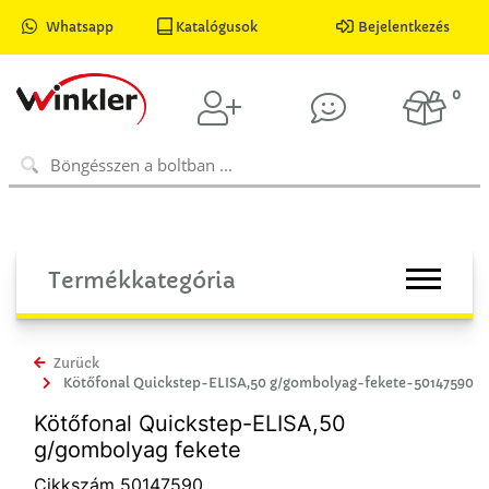
Whatsapp
Katalógusok
Bejelentkezés
0
Termékkategória
Zurück
Kötőfonal Quickstep-ELISA,50 g/gombolyag-fekete-50147590
Kötőfonal Quickstep-ELISA,50
g/gombolyag fekete
Cikkszám 50147590