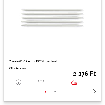
Zoknikötőtű 7 mm - PRYM, per levél
H
Cikkszám 501071
C
2 276 Ft