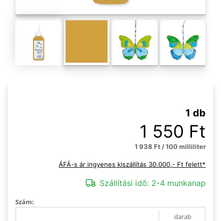
1 db
1 550 Ft
1 938 Ft / 100 milliliter
ÁFÁ-s ár ingyenes kiszállítás 30.000,- Ft felett*
Szállítási idő:
2-4 munkanap
Szám:
darab