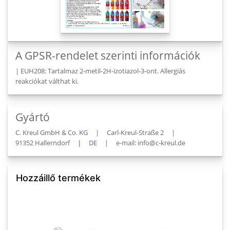
A GPSR-rendelet szerinti információk
|
EUH208: Tartalmaz 2-metil-2H-izotiazol-3-ont. Allergiás
reakciókat válthat ki.
Gyártó
C. Kreul GmbH & Co. KG
|
Carl-Kreul-Straße 2
|
91352 Hallerndorf
|
DE
|
e-mail: info@c-kreul.de
Hozzáillő termékek