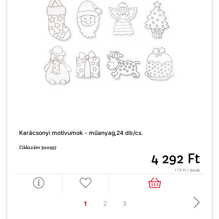
Karácsonyi motívumok - műanyag,24 db/cs.
M
Cikkszám 300557
C
4 292 Ft
179 Ft / darab