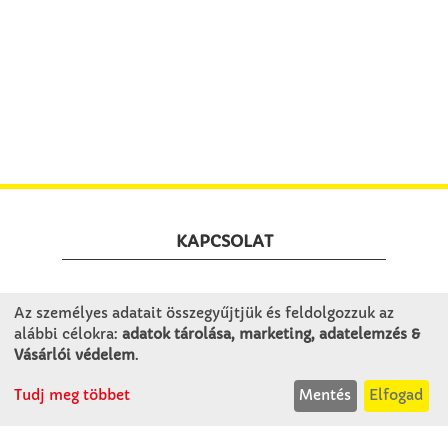
KAPCSOLAT
Winkler Iskolaszer Kft.
Az személyes adatait összegyűjtjük és feldolgozzuk az
Alsó-Lovarda u. 21.
alábbi célokra:
adatok tárolása, marketing, adatelemzés &
9241 Jánossomorja
Vásárlói védelem
.
H-Cs: 07:30-14:30
Tudj meg többet
Mentés
Elfogad
P: 07:30-13:30
T: 06 96 565 020
F: 06 96 565 022