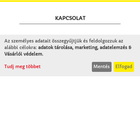
KAPCSOLAT
Winkler Iskolaszer Kft.
Az személyes adatait összegyűjtjük és feldolgozzuk az
Alsó-Lovarda u. 21.
alábbi célokra:
adatok tárolása, marketing, adatelemzés &
9241 Jánossomorja
Vásárlói védelem
.
H-Cs: 07:30-14:30
Tudj meg többet
Mentés
Elfogad
P: 07:30-13:30
T: 06 96 565 020
F: 06 96 565 022
M: 06 30 718 51 50
ertekesites@winkleriskolaszer.hu
RÓLUNK
Céglátogatás
Cégtörténet