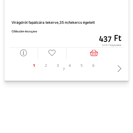
Virágdrót fapálcára tekerve,35 m/tekercs égetett
V
Cikkszám 60214700
C
437 Ft
12 Ft / folyóméter