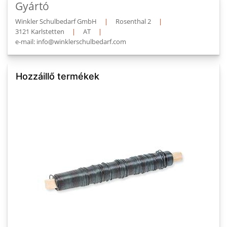
Gyártó
Winkler Schulbedarf GmbH
|
Rosenthal 2
|
3121 Karlstetten
|
AT
|
e-mail: info@winklerschulbedarf.com
Hozzáillő termékek