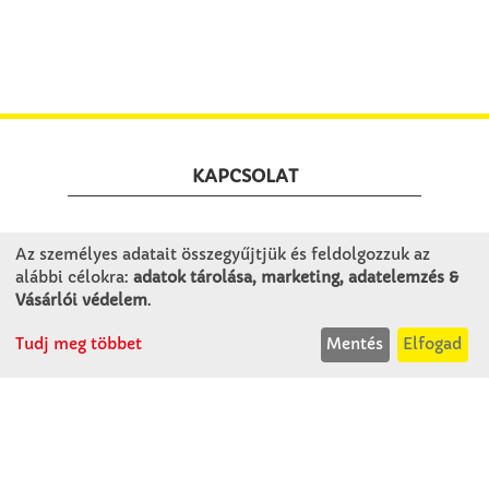
KAPCSOLAT
Winkler Iskolaszer Kft.
Az személyes adatait összegyűjtjük és feldolgozzuk az
Alsó-Lovarda u. 21.
alábbi célokra:
adatok tárolása, marketing, adatelemzés &
9241 Jánossomorja
Vásárlói védelem
.
H-Cs: 07:30-14:30
Tudj meg többet
Mentés
Elfogad
P: 07:30-13:30
T: 06 96 565 020
F: 06 96 565 022
M: 06 30 718 51 50
ertekesites@winkleriskolaszer.hu