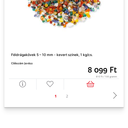
Féldrágakövek 5 – 10 mm - kevert színek, 1 kg/cs.
A
Cikkszám 301822
C
8 099 Ft
810 Ft / 100 gramm