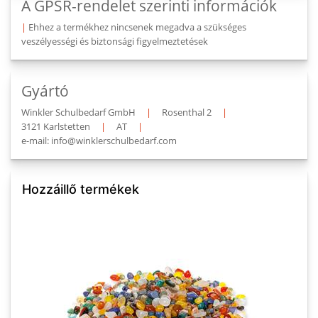
A GPSR-rendelet szerinti információk
|
Ehhez a termékhez nincsenek megadva a szükséges
veszélyességi és biztonsági figyelmeztetések
Gyártó
Winkler Schulbedarf GmbH
|
Rosenthal 2
|
3121 Karlstetten
|
AT
|
e-mail: info@winklerschulbedarf.com
Hozzáillő termékek