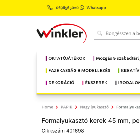
0696565020
Whatsapp
OKTATÓJÁTÉKOK
Mozgás & szabadtéri
FAZEKASSÁG & MODELLEZÉS
KREATÍV
DEKORÁCIÓ
ÉKSZEREK
IRODALO
Home
PAPÍR
Nagy lyukasztó
Formalyukas
Formalyukasztó kerek 45 mm, pe
Cikkszám 401698