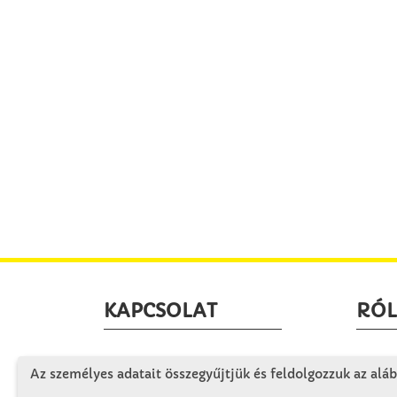
KAPCSOLAT
RÓ
Winkler Iskolaszer Kft.
Céglá
Az személyes adatait összegyűjtjük és feldolgozzuk az aláb
Alsó-Lovarda u. 21.
Cégtö