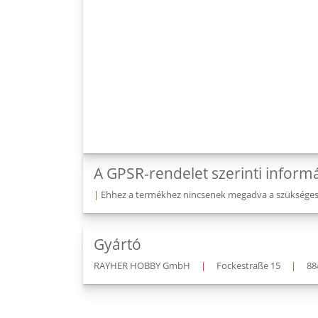
A GPSR-rendelet szerinti inform
|
Ehhez a termékhez nincsenek megadva a szükséges v
Gyártó
RAYHER HOBBY GmbH
|
Fockestraße 15
|
88