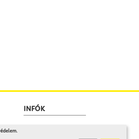
INFÓK
Fizetés és szállítás
 védelem
.
ÁÜF