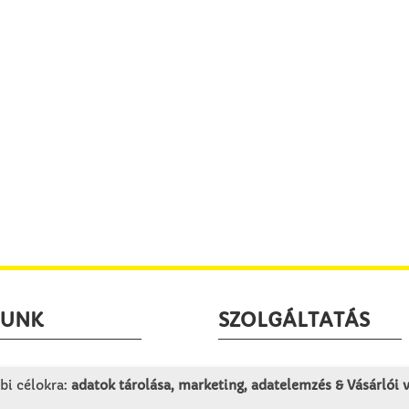
LUNK
SZOLGÁLTATÁS
togatás
Minden egy pillantásra!
bi célokra:
adatok tárolása, marketing, adatelemzés & Vásárlói
rténet
Kézműves tippek