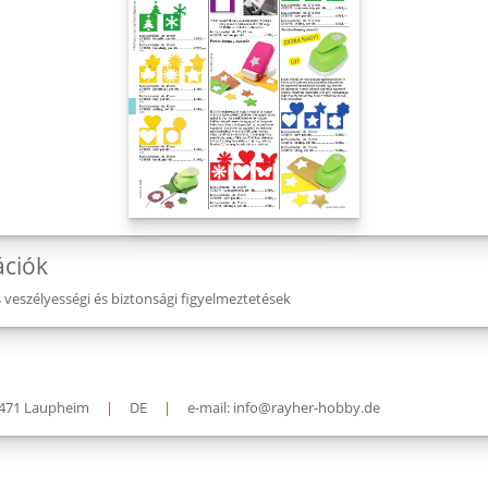
ációk
eszélyességi és biztonsági figyelmeztetések
471 Laupheim
|
DE
|
e-mail: info@rayher-hobby.de