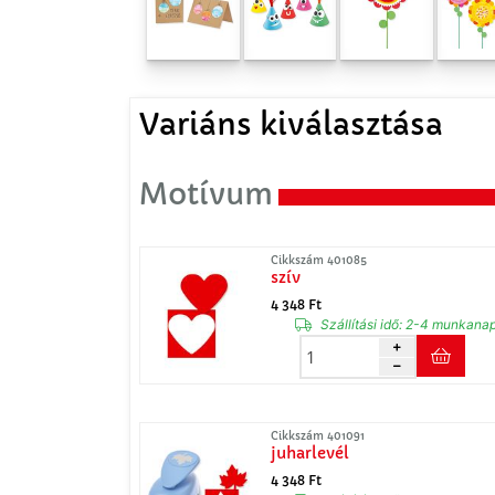
Variáns kiválasztása
Motívum
Cikkszám 401085
szív
4 348 Ft
Szállítási idő:
2-4 munkana
Cikkszám 401091
juharlevél
4 348 Ft