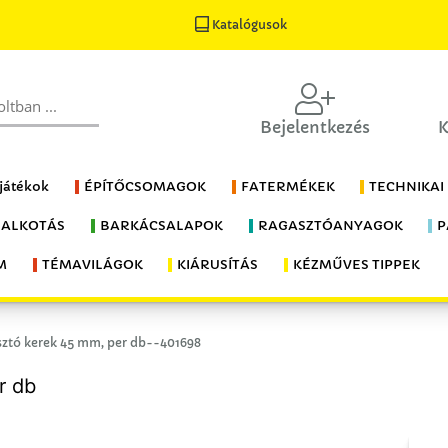
Katalógusok
Bejelentkezés
K
 játékok
ÉPÍTŐCSOMAGOK
FATERMÉKEK
TECHNIKAI
 ALKOTÁS
BARKÁCSALAPOK
RAGASZTÓANYAGOK
P
M
TÉMAVILÁGOK
KIÁRUSÍTÁS
KÉZMŰVES TIPPEK
ztó kerek 45 mm, per db--401698
r db