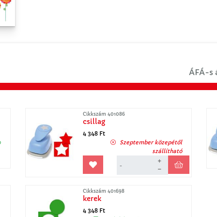
ÁFÁ-s á
Cikkszám 401086
csillag
4 348 Ft
p
Szeptember közepétől
szállítható
Cikkszám 401698
kerek
4 348 Ft