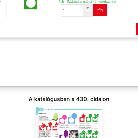
p
Szállítási idő:
2-4 munkanap
A katalógusban a 430. oldalon