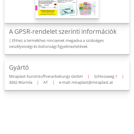
A GPSR-rendelet szerinti információk
|
Ehhez a termékhez nincsenek megadva a szükséges
veszélyességi és biztonsági figyelmeztetések
Gyártó
Miraplast Kunststoffverarbeitungs GmbH
|
Schlossweg 1
|
3042 Würmla
|
AT
|
e-mail: miraplast@miraplast.at