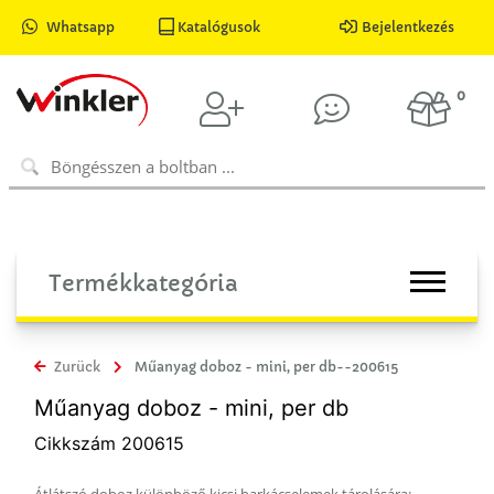
Whatsapp
Katalógusok
Bejelentkezés
0
Termékkategória
Zurück
Műanyag doboz - mini, per db--200615
Műanyag doboz - mini, per db
Cikkszám 200615