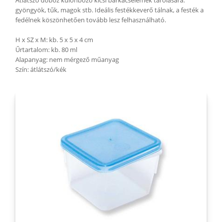
Átlátszó doboz különböző kicsi barkácselemek tárolására:
gyöngyök, tűk, magok stb. Ideális festékkeverő tálnak, a festék a
fedélnek köszönhetően tovább lesz felhasználható.
H x SZ x M: kb. 5 x 5 x 4 cm
Űrtartalom: kb. 80 ml
Alapanyag: nem mérgező műanyag
Szín: átlátszó/kék