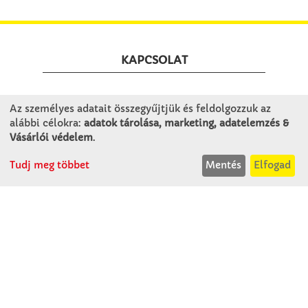
KAPCSOLAT
Winkler Iskolaszer Kft.
Az személyes adatait összegyűjtjük és feldolgozzuk az
Alsó-Lovarda u. 21.
alábbi célokra:
adatok tárolása, marketing, adatelemzés &
9241 Jánossomorja
Vásárlói védelem
.
H-Cs: 07:30-14:30
Tudj meg többet
Mentés
Elfogad
P: 07:30-13:30
T: 06 96 565 020
F: 06 96 565 022
M: 06 30 718 51 50
ertekesites@winkleriskolaszer.hu
RÓLUNK
Céglátogatás