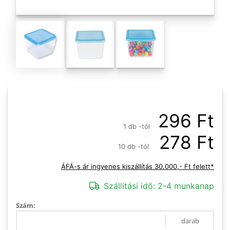
296 Ft
1 db -tól
278 Ft
10 db -tól
ÁFÁ-s ár ingyenes kiszállítás 30.000,- Ft felett*
Szállítási idő:
2-4 munkanap
Szám:
darab