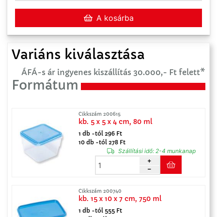
A kosárba
Variáns kiválasztása
ÁFÁ-s ár ingyenes kiszállítás 30.000,- Ft felett*
Formátum
Cikkszám 200615
kb. 5 x 5 x 4 cm, 80 ml
1 db -tól 296 Ft
10 db -tól 278 Ft
Szállítási idő:
2-4 munkanap
Cikkszám 200740
kb. 15 x 10 x 7 cm, 750 ml
1 db -tól 555 Ft