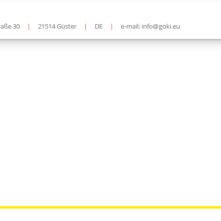
raße 30
|
21514 Güster
|
DE
|
e-mail: info@goki.eu