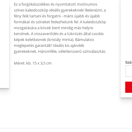
Ez a forgókészülékes és nyomtatott motívumos
színes kaleidoszkóp ideális gyerekeknek! Belenézni, a
fény felé tartani és forgatni - máris újabb és újabb
formákat és színeket fedezhetünk fel. A kaleidoszkóp
mozgatására a kövek bent mindig más helyre
kerülnek. A visszaverődés és a tükrözés által csodás
képek keletkeznek (kristály minta). Bámulatos
meglepetés garantált! Ideális kis ajándék
gyerekeknek. Háromféle, véletlenszerű színválasztás.
Szá