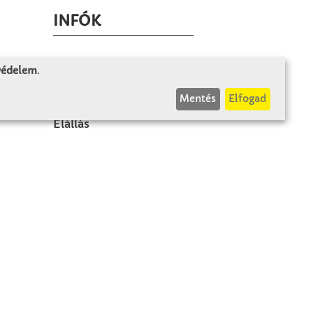
INFÓK
Fizetés és szállítás
 védelem
.
ÁÜF
Mentés
Elfogad
k
Visszaküldés
Elállás
A szerződés visszavonása
Impresszum
Panasz
Adatvédelem