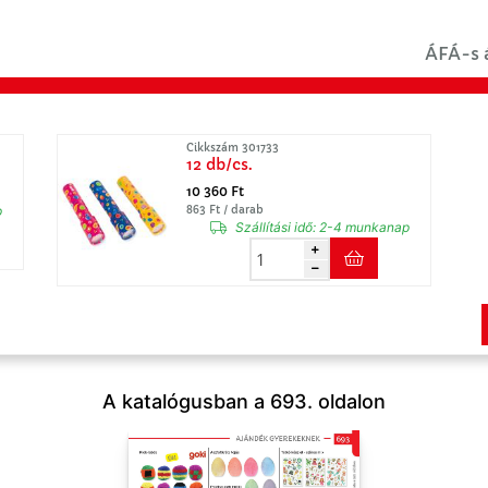
ÁFÁ-s á
Cikkszám 301733
12 db/cs.
10 360 Ft
p
863 Ft / darab
Szállítási idő:
2-4 munkanap
A katalógusban a 693. oldalon