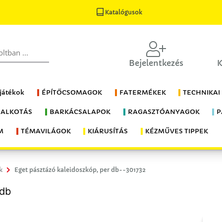
Katalógusok
Bejelentkezés
K
 játékok
ÉPÍTŐCSOMAGOK
FATERMÉKEK
TECHNIKAI
 ALKOTÁS
BARKÁCSALAPOK
RAGASZTÓANYAGOK
P
M
TÉMAVILÁGOK
KIÁRUSÍTÁS
KÉZMŰVES TIPPEK
k
Eget pásztázó kaleidoszkóp, per db--301732
 db