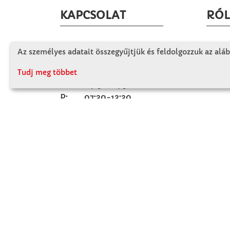
KAPCSOLAT
RÓ
Winkler Iskolaszer Kft.
Céglá
Az személyes adatait összegyűjtjük és feldolgozzuk az aláb
Alsó-Lovarda u. 21.
Cégtö
9241 Jánossomorja
Tudj meg többet
Kapcs
H-Cs: 07:30-14:30
P: 07:30-13:30
T: 06 96 565 020
F: 06 96 565 022
M: 06 30 718 51 50
ertekesites@winkleriskolaszer.hu
FIZETÉS MÓDJA