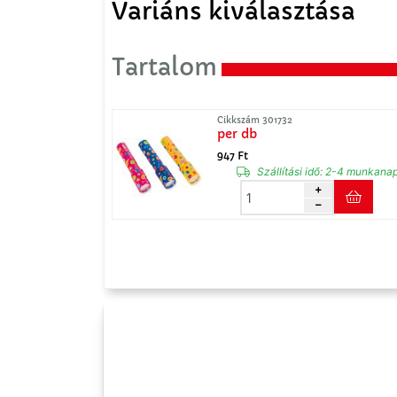
Variáns kiválasztása
Tartalom
Cikkszám 301732
per db
947 Ft
Szállítási idő:
2-4 munkana