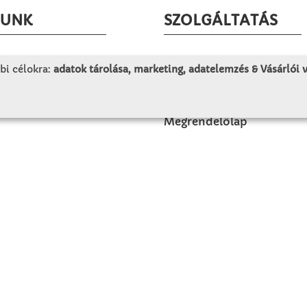
LUNK
SZOLGÁLTATÁS
togatás
Minden egy pillantásra!
bi célokra:
adatok tárolása, marketing, adatelemzés & Vásárlói
rténet
Kézműves tippek
olat
Katalógusok és magazino
Megrendelőlap