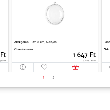
Akrilgömb - Dm 8 cm, 5 db/cs.
Fasz
Cikkszám 301499
Cikks
 Ft
1 647 Ft
0 gramm
329 Ft / darab