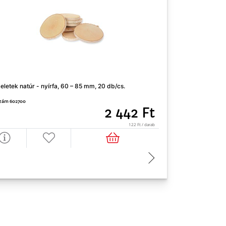
eletek natúr - nyírfa, 60 – 85 mm, 20 db/cs.
Struktúrpaszta -f
zám 602700
Cikkszám 500480
2 442 Ft
122 Ft / darab