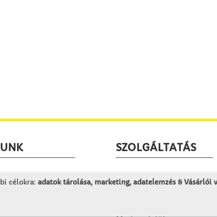
LUNK
SZOLGÁLTATÁS
togatás
Minden egy pillantásra!
bi célokra:
adatok tárolása, marketing, adatelemzés & Vásárlói
rténet
Kézműves tippek
olat
Katalógusok és magazino