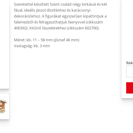
Szeretettel készített Szent család négy birkával és két
fával, ideális jászol díszítéshez és karácsonyi
dekorációkhoz. A figurákat egyszerűen kipattintjuk a
falemezből és felragaszthatjuk faenyvvel (cikkszám
400392). Kitűnő faszeletekhez (cikkszám 602700).
Méret: kb. 11 – 58 mm (József 46 mm)
Vastagság: kb. 3 mm
Szá