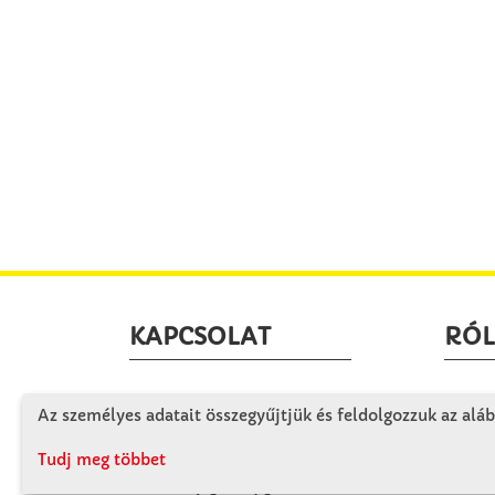
KAPCSOLAT
RÓ
Winkler Iskolaszer Kft.
Céglá
Az személyes adatait összegyűjtjük és feldolgozzuk az aláb
Alsó-Lovarda u. 21.
Cégtö
9241 Jánossomorja
Tudj meg többet
Kapcs
H-Cs: 07:30-14:30