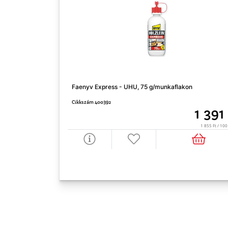
Faenyv Express - UHU, 75 g/munkaflakon
Cikkszám 400392
1 391
1 855 Ft / 10