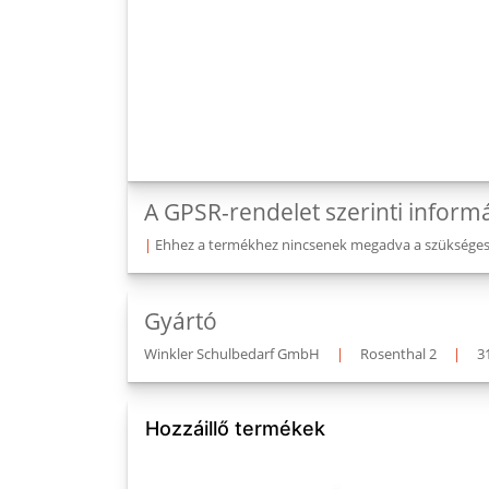
A GPSR-rendelet szerinti inform
|
Ehhez a termékhez nincsenek megadva a szükséges v
Gyártó
Winkler Schulbedarf GmbH
|
Rosenthal 2
|
3
Hozzáillő termékek