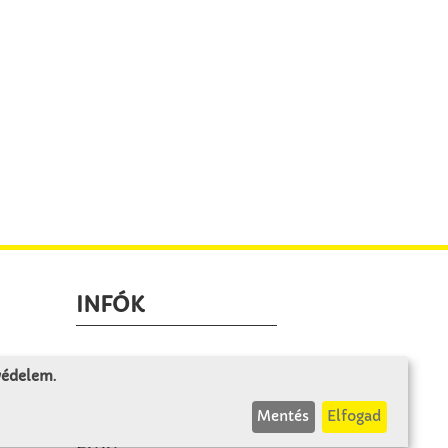
INFÓK
Fizetés és szállítás
 védelem
.
ÁÜF
Mentés
Elfogad
k
Visszaküldés