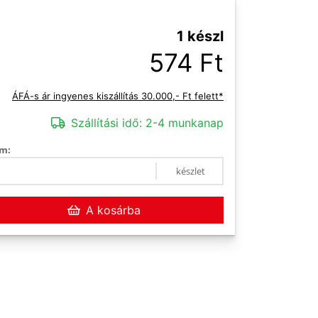
1 készl
574 Ft
ÁFÁ-s ár ingyenes kiszállítás 30.000,- Ft felett*
Szállítási idő:
2-4 munkanap
m:
készlet
A kosárba