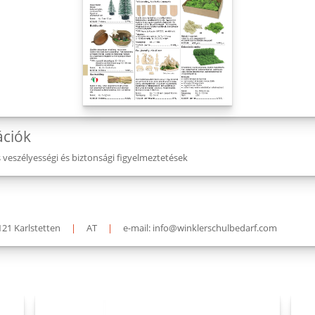
ációk
eszélyességi és biztonsági figyelmeztetések
121 Karlstetten
|
AT
|
e-mail: info@winklerschulbedarf.com