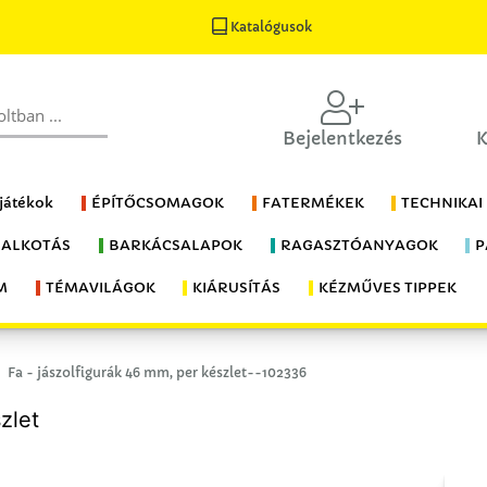
Katalógusok
Bejelentkezés
K
 játékok
ÉPÍTŐCSOMAGOK
FATERMÉKEK
TECHNIKAI
 ALKOTÁS
BARKÁCSALAPOK
RAGASZTÓANYAGOK
P
M
TÉMAVILÁGOK
KIÁRUSÍTÁS
KÉZMŰVES TIPPEK
Fa - jászolfigurák 46 mm, per készlet--102336
zlet