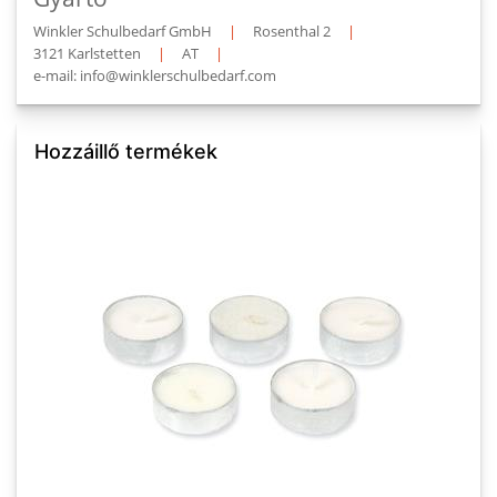
Winkler Schulbedarf GmbH
|
Rosenthal 2
|
3121 Karlstetten
|
AT
|
e-mail: info@winklerschulbedarf.com
Hozzáillő termékek