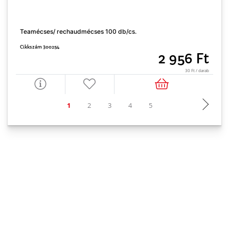
Teamécses/ rechaudmécses 100 db/cs.
F
Cikkszám 300254
C
2 956 Ft
30 Ft / darab