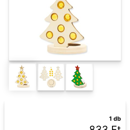
1 db
833 Ft