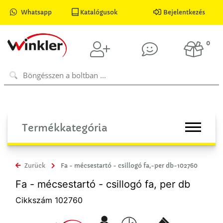
Whatsapp
Katalógusok
Bejelentkezés
0
Termékkategória
Zurück
Fa - mécsestartó - csillogó fa,-per db-102760
Fa - mécsestartó - csillogó fa, per db
Cikkszám 102760