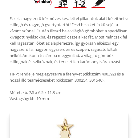
Ezzel a nagyszerű kézműves készlettel pillanatok alatt készíthetsz
csillogó és ragyogó gyertyatartót! Fesd be a két fa külsejét a
kívánt színnel. Ezután illeszd be a világító gömböket a speciálisan
kivágott nyílásokba, és ragaszd össze a két fát. Most már csak fel
kell ragasztani őket az alaplemezre. Így gyorsan elkészül egy
nagyszerű fa, nagyon egyszerűen és szépen, ragasztófoltok
nélkül. Amikor a tealámpa meggyullad, a világító gömbök
csillognak és szikráznak, és terjesztik a karácsonyi várakozást.
TIPP: rendelje meg egyszerre a faenyvet (cikkszám 400392) és a
hozzá illő teamécseseket (cikkszám 300254, 301546).
Méret: kb. 7,5 x 6,5 x 11,3 cm
Vastagság: kb. 10 mm