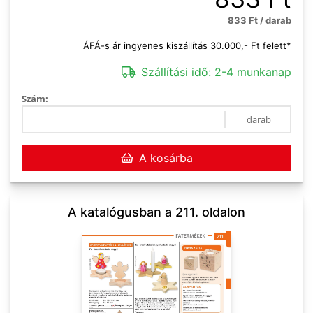
833 Ft / darab
ÁFÁ-s ár ingyenes kiszállítás 30.000,- Ft felett*
Szállítási idő:
2-4 munkanap
Szám:
darab
A kosárba
A katalógusban a 211. oldalon