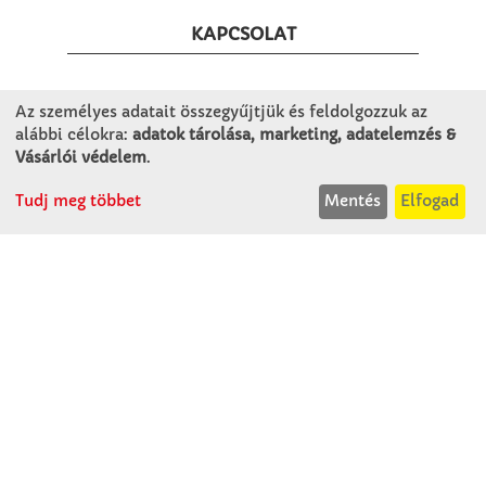
KAPCSOLAT
Winkler Iskolaszer Kft.
Az személyes adatait összegyűjtjük és feldolgozzuk az
Alsó-Lovarda u. 21.
alábbi célokra:
adatok tárolása, marketing, adatelemzés &
9241 Jánossomorja
Vásárlói védelem
.
H-Cs: 07:30-14:30
Tudj meg többet
Mentés
Elfogad
P: 07:30-13:30
T: 06 96 565 020
F: 06 96 565 022
M: 06 30 718 51 50
ertekesites@winkleriskolaszer.hu
RÓLUNK
Céglátogatás
Cégtörténet
Kapcsolat