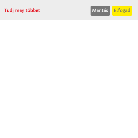
H-Cs: 07:30-14:30
P: 07:30-13:30
Tudj meg többet
Mentés
Elfogad
T: 06 96 565 020
F: 06 96 565 022
M: 06 30 718 51 50
ertekesites@winkleriskolaszer.hu
RÓLUNK
Céglátogatás
Cégtörténet
Kapcsolat
SZOLGÁLTATÁS
Minden egy pillantásra!
Kézműves tippek
Katalógusok és magazinok