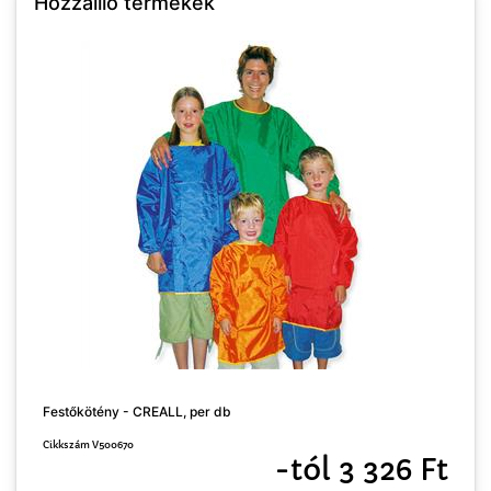
Hozzáillő termékek
Festőkötény - CREALL, per db
Cikkszám V500670
-tól 3 326 Ft