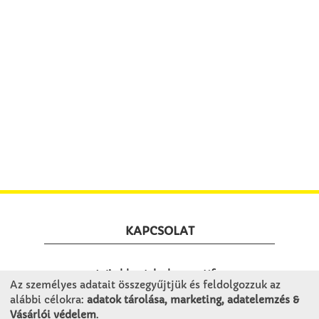
KAPCSOLAT
Winkler Iskolaszer Kft.
Az személyes adatait összegyűjtjük és feldolgozzuk az
Alsó-Lovarda u. 21.
alábbi célokra:
adatok tárolása, marketing, adatelemzés &
9241 Jánossomorja
Vásárlói védelem
.