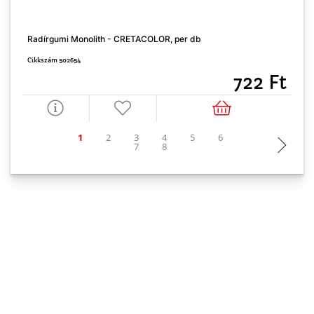
Radírgumi Monolith - CRETACOLOR, per db
H
Cikkszám 502654
C
722 Ft