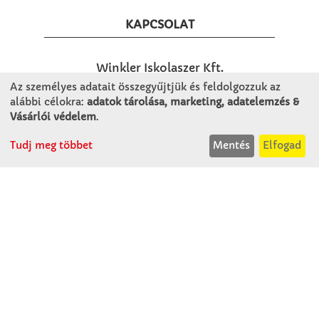
KAPCSOLAT
Winkler Iskolaszer Kft.
Alsó-Lovarda u. 21.
Az személyes adatait összegyűjtjük és feldolgozzuk az
9241 Jánossomorja
alábbi célokra:
adatok tárolása, marketing, adatelemzés &
Vásárlói védelem
.
H-Cs: 07:30-14:30
P: 07:30-13:30
Tudj meg többet
Mentés
Elfogad
T: 06 96 565 020
F: 06 96 565 022
M: 06 30 718 51 50
ertekesites@winkleriskolaszer.hu
RÓLUNK
Céglátogatás
Cégtörténet
Kapcsolat