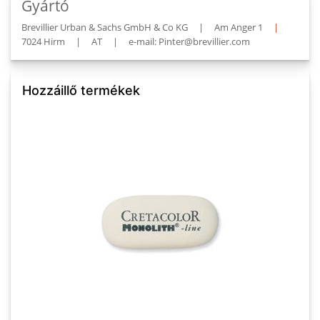
Gyártó
Brevillier Urban & Sachs GmbH & Co KG
|
Am Anger 1
|
7024 Hirm
|
AT
|
e-mail: Pinter@brevillier.com
Hozzáillő termékek