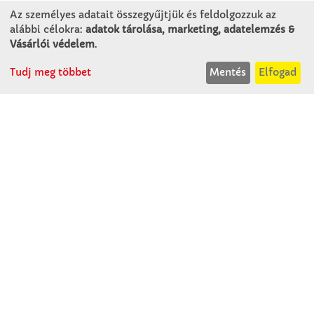
Winkler Iskolaszer Kft.
Az személyes adatait összegyűjtjük és feldolgozzuk az
Alsó-Lovarda u. 21.
alábbi célokra:
adatok tárolása, marketing, adatelemzés &
9241 Jánossomorja
Vásárlói védelem
.
H-Cs: 07:30-14:30
Tudj meg többet
Mentés
Elfogad
P: 07:30-13:30
T: 06 96 565 020
F: 06 96 565 022
M: 06 30 718 51 50
ertekesites@winkleriskolaszer.hu
RÓLUNK
Céglátogatás
Cégtörténet
Kapcsolat
SZOLGÁLTATÁS