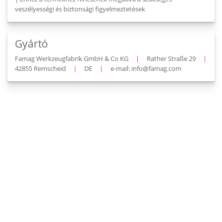
veszélyességi és biztonsági figyelmeztetések
Gyártó
Famag Werkzeugfabrik GmbH & Co KG
|
Rather Straße 29
|
42855 Remscheid
|
DE
|
e-mail: info@famag.com