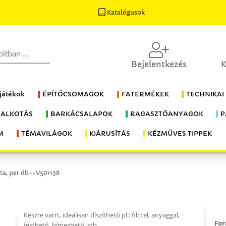
Katalógusok
Bejelentkezés
K
 játékok
ÉPÍTŐCSOMAGOK
FATERMÉKEK
TECHNIKAI
 ALKOTÁS
BARKÁCSALAPOK
RAGASZTÓANYAGOK
P
M
TÉMAVILÁGOK
KIÁRUSÍTÁS
KÉZMŰVES TIPPEK
uta, per db--V501138
Készre varrt, ideálisan díszíthető pl.: filccel, anyaggal,
Fo
festhető, hímezhető, stb.