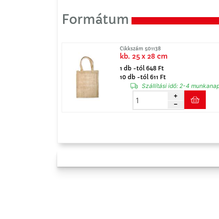
Formátum
Cikkszám 501138
kb. 25 x 28 cm
1 db -tól 648 Ft
10 db -tól 611 Ft
Szállítási idő:
2-4 munkana