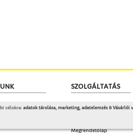
LUNK
SZOLGÁLTATÁS
togatás
Minden egy pillantásra!
bi célokra:
adatok tárolása, marketing, adatelemzés & Vásárlói
rténet
Kézműves tippek
olat
Katalógusok és magazino
Megrendelőlap