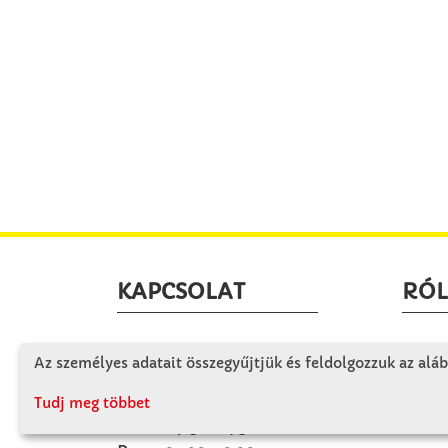
KAPCSOLAT
RÓ
Winkler Iskolaszer Kft.
Céglá
Az személyes adatait összegyűjtjük és feldolgozzuk az aláb
Alsó-Lovarda u. 21.
Cégtö
9241 Jánossomorja
Tudj meg többet
Kapcs
H-Cs: 07:30-14:30