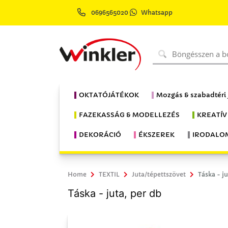
0696565020
Whatsapp
OKTATÓJÁTÉKOK
Mozgás & szabadtéri
FAZEKASSÁG & MODELLEZÉS
KREATÍV
DEKORÁCIÓ
ÉKSZEREK
IRODALO
Home
TEXTIL
Juta/tépettszövet
Táska - j
Táska - juta, per db