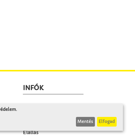
INFÓK
Fizetés és szállítás
 védelem
.
ÁÜF
Mentés
Elfogad
k
Visszaküldés
Elállás