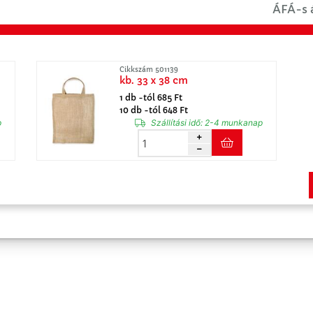
ÁFÁ-s á
Cikkszám 501139
kb. 33 x 38 cm
1 db -tól 685 Ft
10 db -tól 648 Ft
p
Szállítási idő:
2-4 munkanap