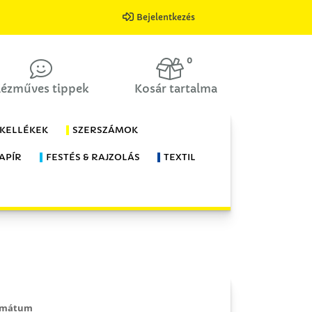
Bejelentkezés
0
ézműves tippek
Kosár tartalma
 KELLÉKEK
SZERSZÁMOK
APÍR
FESTÉS & RAJZOLÁS
TEXTIL
rmátum