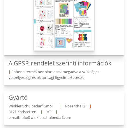
A GPSR-rendelet szerinti információk
|
Ehhez a termékhez nincsenek megadva a szükséges
veszélyességi és biztonsági figyelmeztetések
Gyártó
Winkler Schulbedarf GmbH
|
Rosenthal 2
|
3121 Karlstetten
|
AT
|
e-mail: info@winklerschulbedarf.com