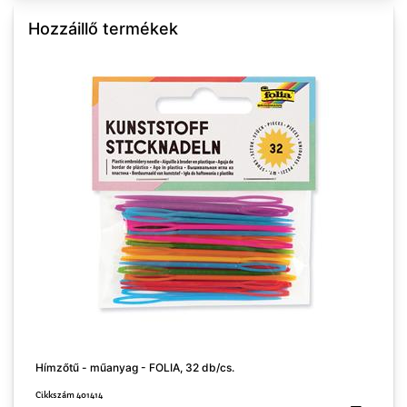
Hozzáillő termékek
Hímzőtű - műanyag - FOLIA, 32 db/cs.
H
Cikkszám 401414
C