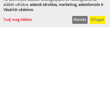
Alsó-Lovarda u. 21.
alábbi célokra:
adatok tárolása, marketing, adatelemzés &
9241 Jánossomorja
Vásárlói védelem
.
H-Cs: 07:30-14:30
Tudj meg többet
Mentés
Elfogad
P: 07:30-13:30
T: 06 96 565 020
F: 06 96 565 022
M: 06 30 718 51 50
ertekesites@winkleriskolaszer.hu
RÓLUNK
Céglátogatás
Cégtörténet
Kapcsolat
SZOLGÁLTATÁS
Minden egy pillantásra!