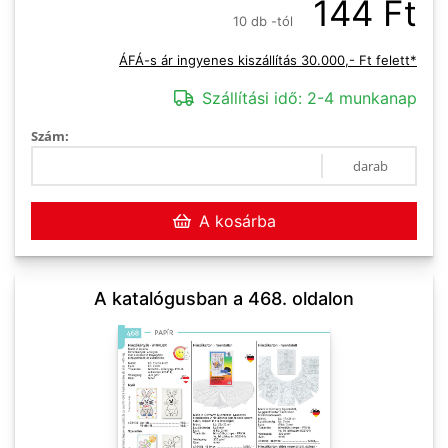
144 Ft
10 db -tól
ÁFÁ-s ár ingyenes kiszállítás 30.000,- Ft felett*
Szállítási idő:
2-4 munkanap
Szám:
darab
A kosárba
A katalógusban a 468. oldalon