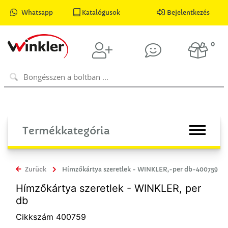
Whatsapp
Katalógusok
Bejelentkezés
0
Termékkategória
Zurück
Hímzőkártya szeretlek - WINKLER,-per db-400759
Hímzőkártya szeretlek - WINKLER, per
db
Cikkszám 400759