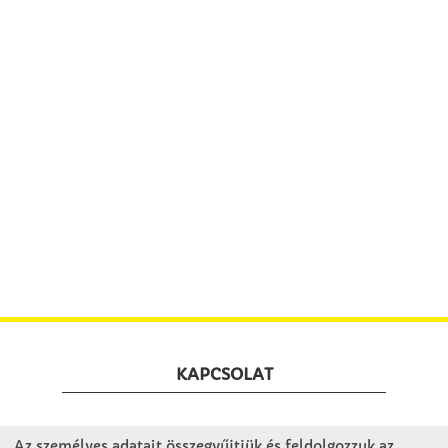
KAPCSOLAT
Winkler Iskolaszer Kft.
Az személyes adatait összegyűjtjük és feldolgozzuk az