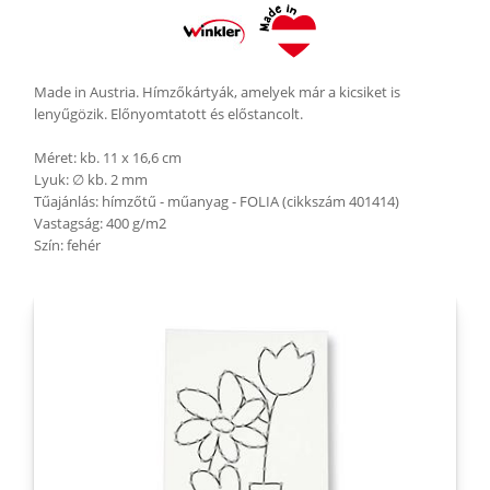
Made in Austria. Hímzőkártyák, amelyek már a kicsiket is
lenyűgözik. Előnyomtatott és előstancolt.
Méret: kb. 11 x 16,6 cm
Lyuk: ∅ kb. 2 mm
Tűajánlás: hímzőtű - műanyag - FOLIA (cikkszám 401414)
Vastagság: 400 g/m2
Szín: fehér