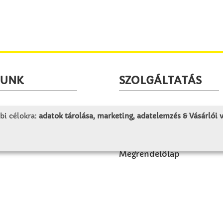
LUNK
SZOLGÁLTATÁS
togatás
Minden egy pillantásra!
bi célokra:
adatok tárolása, marketing, adatelemzés & Vásárlói
rténet
Kézműves tippek
olat
Katalógusok és magazino
Megrendelőlap