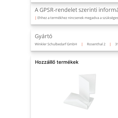
A GPSR-rendelet szerinti inform
|
Ehhez a termékhez nincsenek megadva a szükséges v
Gyártó
Winkler Schulbedarf GmbH
|
Rosenthal 2
|
3
Hozzáillő termékek