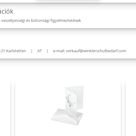
ációk
eszélyességi és biztonsági figyelmeztetések
121 Karlstetten
|
AT
|
e-mail: verkauf@winklerschulbedarf.com