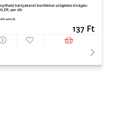
nyitható kártyakeret borítékkal szögletes kivágás-
Szétnyitható kártya
KLER, per db
WINKLER, per db
zám 400173
Cikkszám 400174
137 Ft