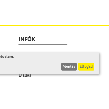
INFÓK
Fizetés és szállítás
 védelem
.
ÁÜF
Mentés
Elfogad
k
Visszaküldés
Elállás
A szerződés visszavonása
Impresszum
Panasz
Adatvédelem