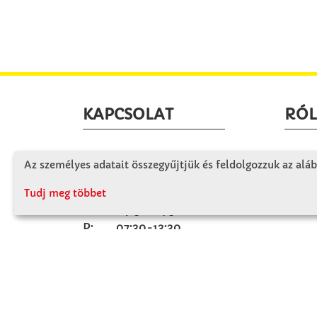
KAPCSOLAT
RÓ
Winkler Iskolaszer Kft.
Céglá
Az személyes adatait összegyűjtjük és feldolgozzuk az aláb
Alsó-Lovarda u. 21.
Cégtö
9241 Jánossomorja
Tudj meg többet
Kapcs
H-Cs: 07:30-14:30
P: 07:30-13:30
T: 06 96 565 020
F: 06 96 565 022
M: 06 30 718 51 50
ertekesites@winkleriskolaszer.hu