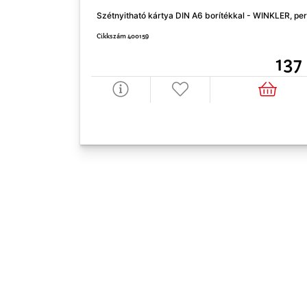
Szétnyitható kártya DIN A6 borítékkal - WINKLER, pe
Cikkszám 400159
137