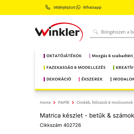
0696565020
Whatsapp
OKTATÓJÁTÉKOK
Mozgás & szabadtéri
FAZEKASSÁG & MODELLEZÉS
KREATÍV
DEKORÁCIÓ
ÉKSZEREK
IRODALO
Home
PAPÍR
Címkék, feliratok & motívumok
Matrica készlet - betűk & számok,
Cikkszám 402726