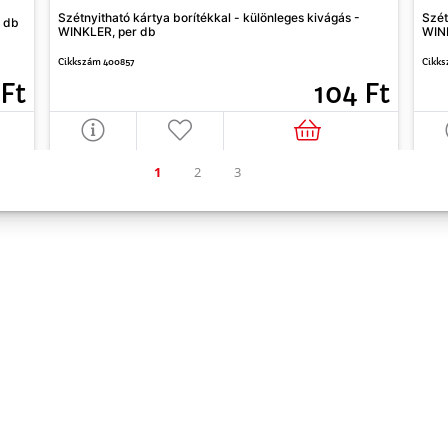
Szétnyitható kártya borítékkal - különleges kivágás -
Szét
r db
WINKLER, per db
WIN
Cikkszám 400857
Cikks
104 Ft
 Ft