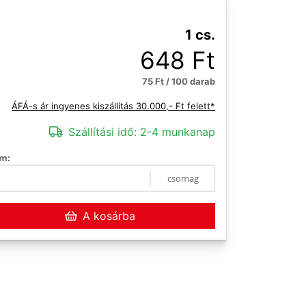
1 cs.
648 Ft
75 Ft / 100 darab
ÁFÁ-s ár ingyenes kiszállítás 30.000,- Ft felett*
Szállítási idő:
2-4 munkanap
m:
csomag
A kosárba