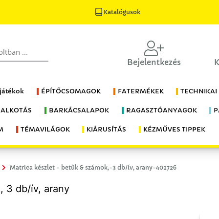
Katalógusok
Bejelentkezés
K
 játékok
ÉPÍTŐCSOMAGOK
FATERMÉKEK
TECHNIKAI
 ALKOTÁS
BARKÁCSALAPOK
RAGASZTÓANYAGOK
P
M
TÉMAVILÁGOK
KIÁRUSÍTÁS
KÉZMŰVES TIPPEK
Matrica készlet - betűk & számok,-3 db/ív, arany-402726
 3 db/ív, arany