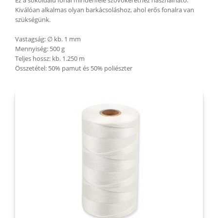
Ez a sokoldalú fonal mindenféle szövőkerethez használható.
Kiválóan alkalmas olyan barkácsoláshoz, ahol erős fonalra van
szükségünk.
Vastagság: ∅ kb. 1 mm
Mennyiség: 500 g
Teljes hossz: kb. 1.250 m
Összetétel: 50% pamut és 50% poliészter