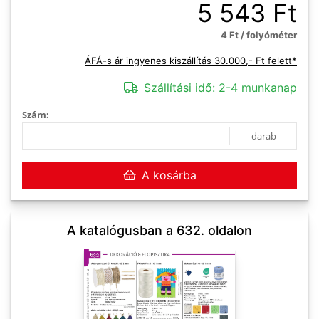
5 543 Ft
4 Ft / folyóméter
ÁFÁ-s ár ingyenes kiszállítás 30.000,- Ft felett*
Szállítási idő:
2-4 munkanap
Szám:
darab
A kosárba
A katalógusban a 632. oldalon