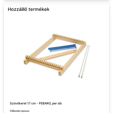
Hozzáillő termékek
Szövőkeret 17 cm - PEBARO, per db
S
Cikkszám 500222
C