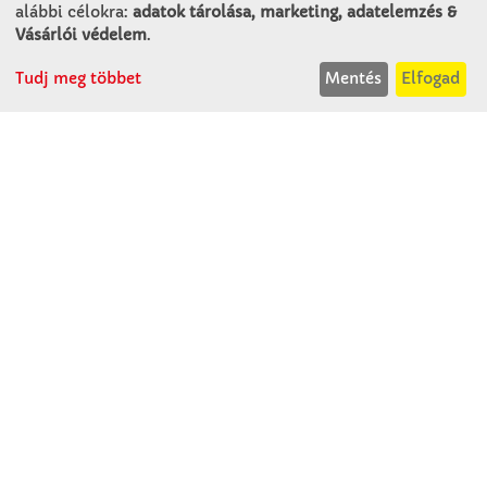
Alsó-Lovarda u. 21.
alábbi célokra:
adatok tárolása, marketing, adatelemzés &
9241 Jánossomorja
Vásárlói védelem
.
H-Cs: 07:30-14:30
Tudj meg többet
Mentés
Elfogad
P: 07:30-13:30
T: 06 96 565 020
F: 06 96 565 022
M: 06 30 718 51 50
ertekesites@winkleriskolaszer.hu
RÓLUNK
Céglátogatás
Cégtörténet
Kapcsolat
SZOLGÁLTATÁS
Minden egy pillantásra!