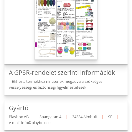
A GPSR-rendelet szerinti információk
|
Ehhez a termékhez nincsenek megadva a szükséges
veszélyességi és biztonsági figyelmeztetések
Gyártó
Playbox AB
|
Spangatan 4
|
34334 Älmhult
|
SE
|
e-mail: info@playbox.se