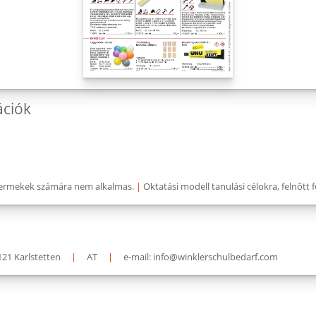
ációk
 gyermekek számára nem alkalmas.
|
Oktatási modell tanulási célokra, felnőtt 
121 Karlstetten
|
AT
|
e-mail: info@winklerschulbedarf.com