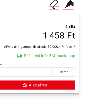
1 db
1 458 Ft
ÁFÁ-s ár ingyenes kiszállítás 30.000,- Ft felett*
Szállítási idő:
2-4 munkanap
m:
darab
A kosárba