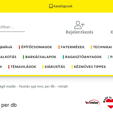
Katalógusok
Bejelentkezés
K
 játékok
ÉPÍTŐCSOMAGOK
FATERMÉKEK
TECHNIKAI
 ALKOTÁS
BARKÁCSALAPOK
RAGASZTÓANYAGOK
P
M
TÉMAVILÁGOK
KIÁRUSÍTÁS
KÉZMŰVES TIPPEK
egő madár - fesztáv 550 mm, per db--100581
 per db