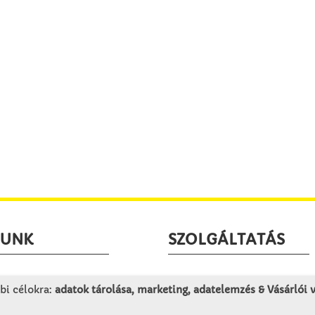
LUNK
SZOLGÁLTATÁS
togatás
Minden egy pillantásra!
bi célokra:
adatok tárolása, marketing, adatelemzés & Vásárlói
rténet
Kézműves tippek