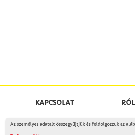
KAPCSOLAT
RÓ
Winkler Iskolaszer Kft.
Céglá
Az személyes adatait összegyűjtjük és feldolgozzuk az aláb
Alsó-Lovarda u. 21.
Cégtö