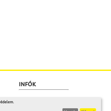
INFÓK
Fizetés és szállítás
 védelem
.
ÁÜF