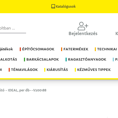
Katalógusok
Bejelentkezés
K
 játékok
ÉPÍTŐCSOMAGOK
FATERMÉKEK
TECHNIKAI
 ALKOTÁS
BARKÁCSALAPOK
RAGASZTÓANYAGOK
P
M
TÉMAVILÁGOK
KIÁRUSÍTÁS
KÉZMŰVES TIPPEK
rító - IDEAL, per db--V200188