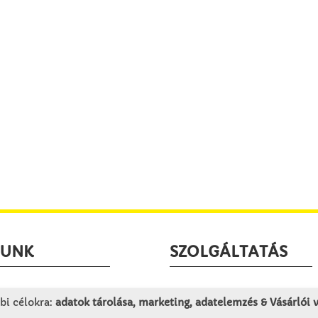
LUNK
SZOLGÁLTATÁS
togatás
Minden egy pillantásra!
bi célokra:
adatok tárolása, marketing, adatelemzés & Vásárlói
rténet
Kézműves tippek