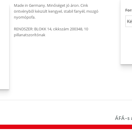
Made in Germany. Minőséget jó áron. Cink
Fo
öntvényből készült kengyel, stabil fanyél, mozgó
nyomópofa.
RENDSZER: BLOKK 14, cikkszám 200348, 10
pillanatszorítónak
ÁFÁ-s á