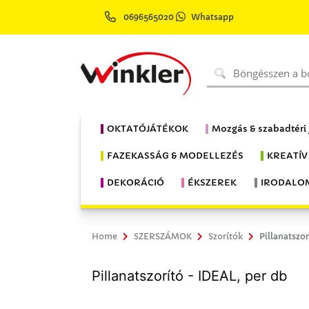
0696565020
Whatsapp
OKTATÓJÁTÉKOK
Mozgás & szabadtéri
FAZEKASSÁG & MODELLEZÉS
KREATÍV
DEKORÁCIÓ
ÉKSZEREK
IRODALO
Home
SZERSZÁMOK
Szorítók
Pillanatszo
Pillanatszorító - IDEAL, per db