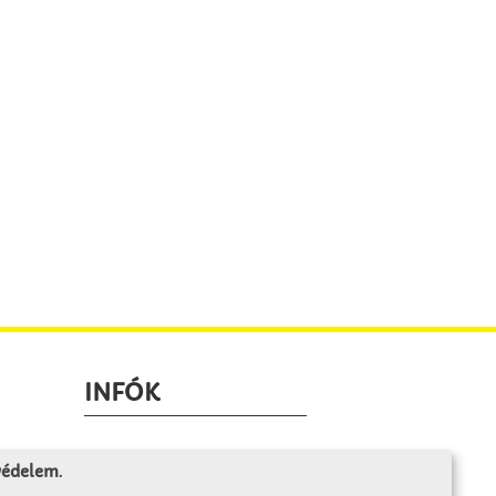
INFÓK
Fizetés és szállítás
 védelem
.
ÁÜF