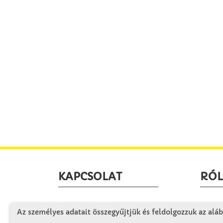
KAPCSOLAT
RÓ
Winkler Iskolaszer Kft.
Céglá
Az személyes adatait összegyűjtjük és feldolgozzuk az aláb
Alsó-Lovarda u. 21.
Cégtö