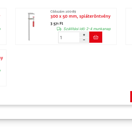
Cikkszám 200189
y
300 x 50 mm, spiáteröntvény
3 571 Ft
p
Szállítási idő:
2-4 munkanap
ny
p