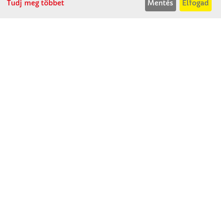
Tudj meg többet
Mentés
Elfogad
P: 07:30-13:30
T: 06 96 565 020
F: 06 96 565 022
M: 06 30 718 51 50
ertekesites@winkleriskolaszer.hu
RÓLUNK
Céglátogatás
Cégtörténet
Kapcsolat
SZOLGÁLTATÁS
Minden egy pillantásra!
Kézműves tippek
Katalógusok és magazinok
Megrendelőlap