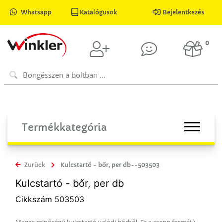
Whatsapp
Katalógusok
Bejelentkezés
0
Termékkategória
Zurück
Kulcstartó - bőr, per db--503503
Kulcstartó - bőr, per db
Cikkszám 503503