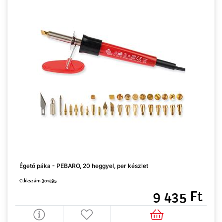
F
Égető páka - PEBARO, 20 heggyel, per készlet
C
Cikkszám 301495
9 435 Ft