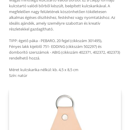
Magas minőségű kulcstartó valódi bőrből. Ez a csepp formájú
kulcstartó valódi bőrből készült, beépített kulcskarikával. A
megfelelően nagy felületének köszönhetően tökéletesen
alkalmas égéses díszítéshez, festéshez vagy nyomtatáshoz. Az
ideális ajándék, amely személyre szabottan és kreatív
részletekkel gazdagítható.
TIPP: égető páka - PEBARO, 20 fejjel (cikkszám 301495),
Fényes lakk kijelölő 751- EDDING (cikkszám 502297) és
domborító szerszámok - ABIG (cikkszám 402371, 402372, 402373)
rendelhető hozzá.
Méret kulcskarika nélkül: kb. 4,5 x 8,5 cm
Szín: natúr