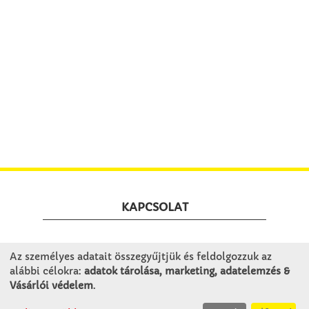
KAPCSOLAT
Winkler Iskolaszer Kft.
Az személyes adatait összegyűjtjük és feldolgozzuk az
Alsó-Lovarda u. 21.
alábbi célokra:
adatok tárolása, marketing, adatelemzés &
9241 Jánossomorja
Vásárlói védelem
.
H-Cs: 07:30-14:30