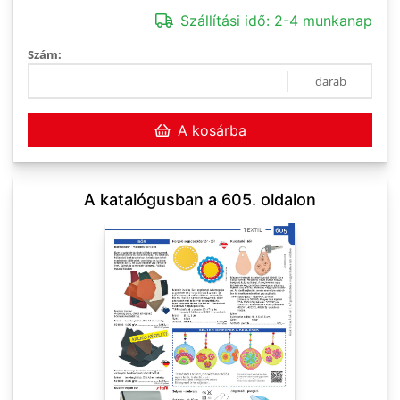
Szállítási idő:
2-4 munkanap
Szám:
darab
A kosárba
A katalógusban a 605. oldalon