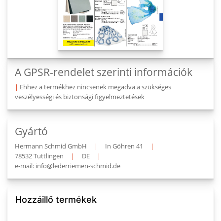
A GPSR-rendelet szerinti információk
|
Ehhez a termékhez nincsenek megadva a szükséges
veszélyességi és biztonsági figyelmeztetések
Gyártó
Hermann Schmid GmbH
|
In Göhren 41
|
78532 Tuttlingen
|
DE
|
e-mail: info@lederriemen-schmid.de
Hozzáillő termékek