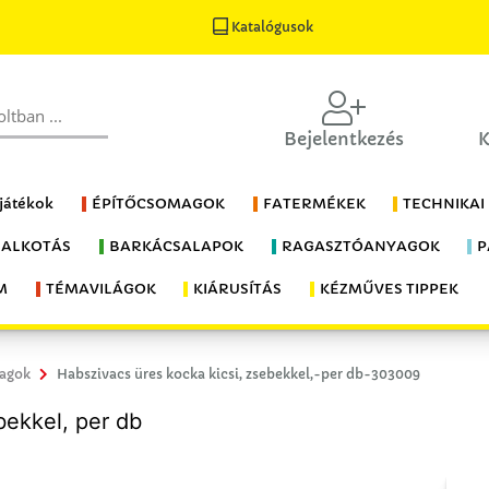
Katalógusok
Bejelentkezés
K
 játékok
ÉPÍTŐCSOMAGOK
FATERMÉKEK
TECHNIKAI
 ALKOTÁS
BARKÁCSALAPOK
RAGASZTÓANYAGOK
P
M
TÉMAVILÁGOK
KIÁRUSÍTÁS
KÉZMŰVES TIPPEK
yagok
Habszivacs üres kocka kicsi, zsebekkel,-per db-303009
bekkel, per db