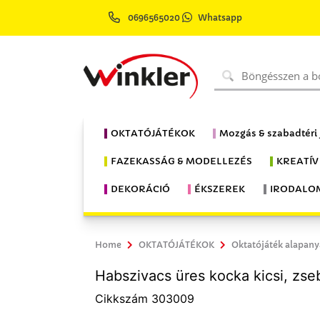
0696565020
Whatsapp
OKTATÓJÁTÉKOK
Mozgás & szabadtéri
FAZEKASSÁG & MODELLEZÉS
KREATÍV
DEKORÁCIÓ
ÉKSZEREK
IRODALO
Home
OKTATÓJÁTÉKOK
Oktatójáték alapan
Habszivacs üres kocka kicsi, zse
Cikkszám 303009