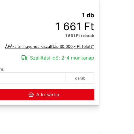
1 db
1 661 Ft
1 661 Ft / darab
ÁFÁ-s ár ingyenes kiszállítás 30.000,- Ft felett*
Szállítási idő:
2-4 munkanap
m:
darab
A kosárba