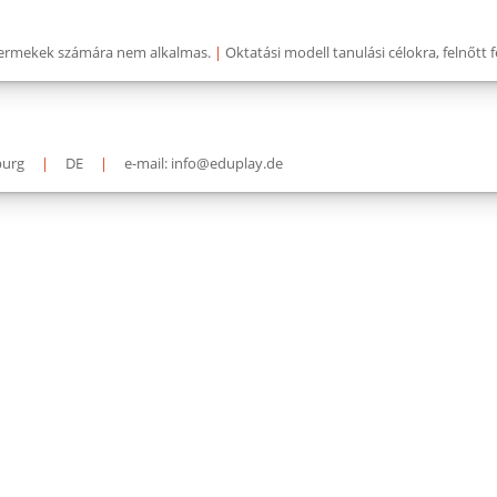
 gyermekek számára nem alkalmas.
|
Oktatási modell tanulási célokra, felnőtt 
burg
|
DE
|
e-mail: info@eduplay.de