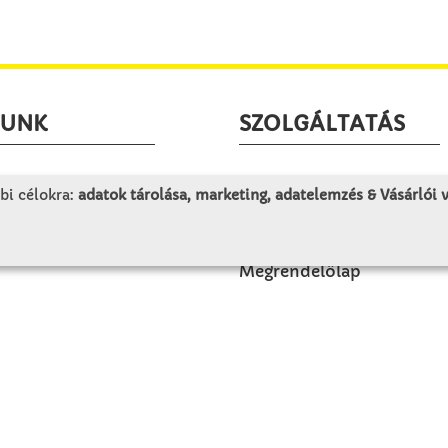
LUNK
SZOLGÁLTATÁS
togatás
Minden egy pillantásra!
bi célokra:
adatok tárolása, marketing, adatelemzés & Vásárlói
rténet
Kézműves tippek
olat
Katalógusok és magazino
Megrendelőlap