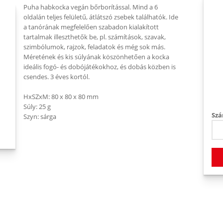
Puha habkocka vegán bőrborítással. Mind a 6
oldalán teljes felületű, átlátszó zsebek találhatók. Ide
a tanórának megfelelően szabadon kialakított
tartalmak illeszthetők be, pl. számítások, szavak,
szimbólumok, rajzok, feladatok és még sok más.
Méretének és kis súlyának köszönhetően a kocka
ideális fogó- és dobójátékokhoz, és dobás közben is
csendes. 3 éves kortól.
HxSZxM: 80 x 80 x 80 mm
Súly: 25 g
Szá
Szyn: sárga