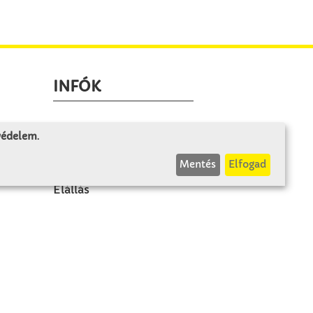
INFÓK
Fizetés és szállítás
 védelem
.
ÁÜF
Mentés
Elfogad
k
Visszaküldés
Elállás
A szerződés visszavonása
Impresszum
Panasz
Adatvédelem