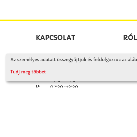
KAPCSOLAT
RÓ
Winkler Iskolaszer Kft.
Céglá
Az személyes adatait összegyűjtjük és feldolgozzuk az aláb
Alsó-Lovarda u. 21.
Cégtö
9241 Jánossomorja
Tudj meg többet
Kapcs
H-Cs: 07:30-14:30
P: 07:30-13:30
T: 06 96 565 020
F: 06 96 565 022
M: 06 30 718 51 50
ertekesites@winkleriskolaszer.hu
FIZETÉS MÓDJA