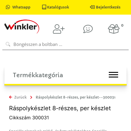
Whatsapp
Katalógusok
Bejelentkezés
0
Termékkategória
Zurück
Ráspolykészlet 8-részes, per készlet--300031
Ráspolykészlet 8-részes, per készlet
Cikkszám 300031