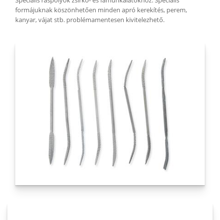
Speciális ráspolyok zsírkő- és famunkálatokhoz. Speciális
formájuknak köszönhetően minden apró kerekítés, perem,
kanyar, vájat stb. problémamentesen kivitelezhető.