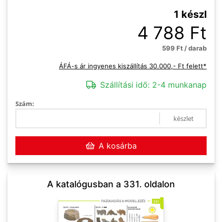
1 készl
4 788 Ft
599 Ft / darab
ÁFÁ-s ár ingyenes kiszállítás 30.000,- Ft felett*
Szállítási idő:
2-4 munkanap
Szám:
készlet
A kosárba
A katalógusban a 331. oldalon