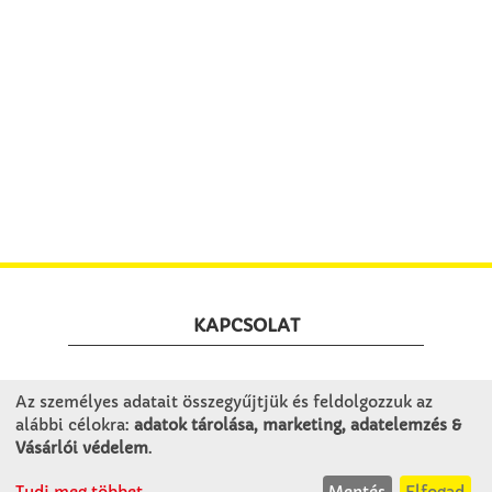
KAPCSOLAT
Winkler Iskolaszer Kft.
Az személyes adatait összegyűjtjük és feldolgozzuk az
Alsó-Lovarda u. 21.
alábbi célokra:
adatok tárolása, marketing, adatelemzés &
9241 Jánossomorja
Vásárlói védelem
.
H-Cs: 07:30-14:30