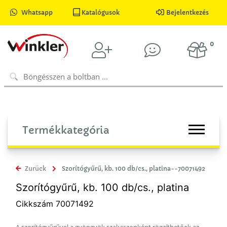
Whatsapp
Katalógusok
Bejelentkezés
0
Termékkategória
Zurück
Szorítógyűrű, kb. 100 db/cs., platina--70071492
Szorítógyűrű, kb. 100 db/cs., platina
Cikkszám 70071492