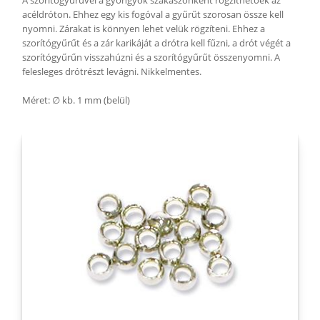
A szorítógyűrűvel a gyöngyök szakaszonként rögzíthetőek az
acéldróton. Ehhez egy kis fogóval a gyűrűt szorosan össze kell
nyomni. Zárakat is könnyen lehet velük rögzíteni. Ehhez a
szorítógyűrűt és a zár karikáját a drótra kell fűzni, a drót végét a
szorítógyűrűn visszahúzni és a szorítógyűrűt összenyomni. A
felesleges drótrészt levágni. Nikkelmentes.
Méret: ∅ kb. 1 mm (belül)