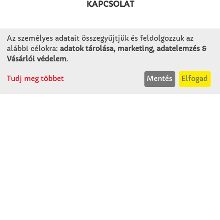
KAPCSOLAT
Winkler Iskolaszer Kft.
Az személyes adatait összegyűjtjük és feldolgozzuk az
Alsó-Lovarda u. 21.
alábbi célokra:
adatok tárolása, marketing, adatelemzés &
9241 Jánossomorja
Vásárlói védelem
.
H-Cs: 07:30-14:30
Tudj meg többet
Mentés
Elfogad
P: 07:30-13:30
T: 06 96 565 020
F: 06 96 565 022
M: 06 30 718 51 50
ertekesites@winkleriskolaszer.hu
RÓLUNK
Céglátogatás
Cégtörténet
Kapcsolat