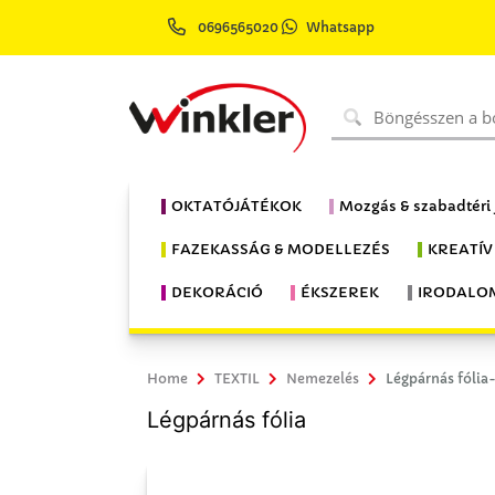
0696565020
Whatsapp
OKTATÓJÁTÉKOK
Mozgás & szabadtéri
FAZEKASSÁG & MODELLEZÉS
KREATÍV
DEKORÁCIÓ
ÉKSZEREK
IRODALO
Home
TEXTIL
Nemezelés
Légpárnás fóli
Légpárnás fólia