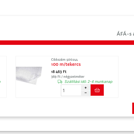
ÁFÁ-s á
Cikkszám 500244
100 m/tekercs
18 463 Ft
369 Ft / négyzetméter
p
Szállítási idő:
2-4 munkanap