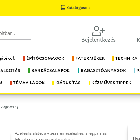
Katalógusok
Bejelentkezés
K
 játékok
ÉPÍTŐCSOMAGOK
FATERMÉKEK
TECHNIKAI
 ALKOTÁS
BARKÁCSALAPOK
RAGASZTÓANYAGOK
P
M
TÉMAVILÁGOK
KIÁRUSÍTÁS
KÉZMŰVES TIPPEK
a--V500243
Az ideális alátét a vizes nemezeléshez, a légpárnás
Hos
felület segíti a nemezelési eljárást.