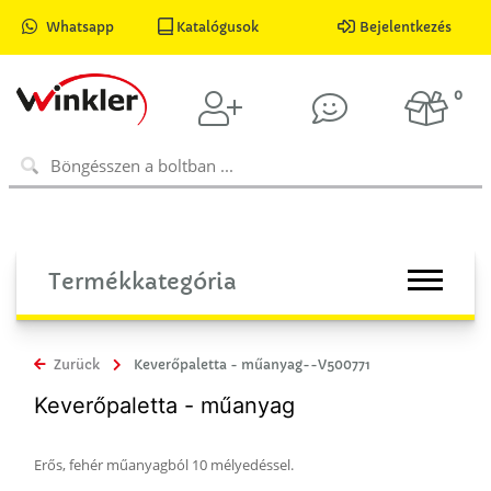
Whatsapp
Katalógusok
Bejelentkezés
0
Termékkategória
Zurück
Keverőpaletta - műanyag--V500771
Keverőpaletta - műanyag
Erős, fehér műanyagból 10 mélyedéssel.