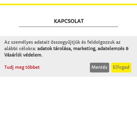
KAPCSOLAT
Winkler Iskolaszer Kft.
Az személyes adatait összegyűjtjük és feldolgozzuk az
Alsó-Lovarda u. 21.
alábbi célokra:
adatok tárolása, marketing, adatelemzés &
9241 Jánossomorja
Vásárlói védelem
.
H-Cs: 07:30-14:30
Tudj meg többet
Mentés
Elfogad
P: 07:30-13:30
T: 06 96 565 020
F: 06 96 565 022
M: 06 30 718 51 50
ertekesites@winkleriskolaszer.hu
RÓLUNK
Céglátogatás