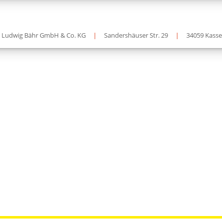
k Ludwig Bähr GmbH & Co. KG
|
Sandershäuser Str. 29
|
34059 Kasse