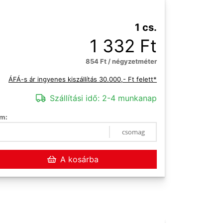
1 cs.
1 332 Ft
854 Ft / négyzetméter
ÁFÁ-s ár ingyenes kiszállítás 30.000,- Ft felett*
Szállítási idő:
2-4 munkanap
m:
csomag
A kosárba