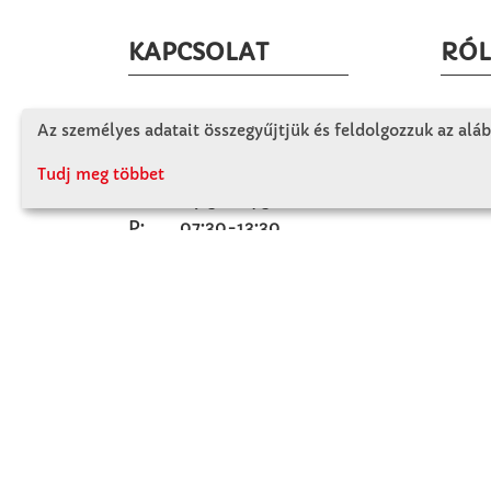
KAPCSOLAT
RÓ
Winkler Iskolaszer Kft.
Céglá
Az személyes adatait összegyűjtjük és feldolgozzuk az aláb
Alsó-Lovarda u. 21.
Cégtö
9241 Jánossomorja
Tudj meg többet
Kapcs
H-Cs: 07:30-14:30
P: 07:30-13:30
T: 06 96 565 020
F: 06 96 565 022
M: 06 30 718 51 50
ertekesites@winkleriskolaszer.hu
FIZETÉS MÓDJA