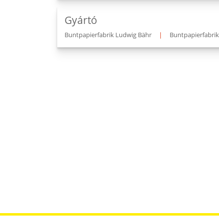
Gyártó
Buntpapierfabrik Ludwig Bähr
|
Buntpapierfabri