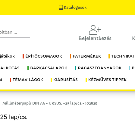
Katalógusok
Bejelentkezés
K
 játékok
ÉPÍTŐCSOMAGOK
FATERMÉKEK
TECHNIKAI
 ALKOTÁS
BARKÁCSALAPOK
RAGASZTÓANYAGOK
P
M
TÉMAVILÁGOK
KIÁRUSÍTÁS
KÉZMŰVES TIPPEK
Milliméterpapír DIN A4 - URSUS, -25 lap/cs.-402829
25 lap/cs.