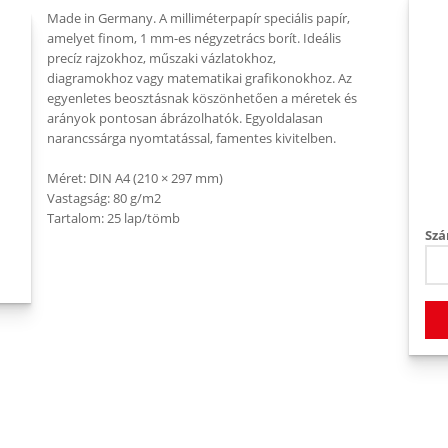
Made in Germany. A milliméterpapír speciális papír,
amelyet finom, 1 mm-es négyzetrács borít. Ideális
precíz rajzokhoz, műszaki vázlatokhoz,
diagramokhoz vagy matematikai grafikonokhoz. Az
egyenletes beosztásnak köszönhetően a méretek és
arányok pontosan ábrázolhatók. Egyoldalasan
narancssárga nyomtatással, famentes kivitelben.
Méret: DIN A4 (210 × 297 mm)
Vastagság: 80 g/m2
Tartalom: 25 lap/tömb
Szá