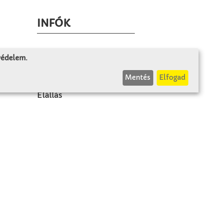
INFÓK
Fizetés és szállítás
 védelem
.
ÁÜF
Mentés
Elfogad
k
Visszaküldés
Elállás
A szerződés visszavonása
Impresszum
Panasz
Adatvédelem