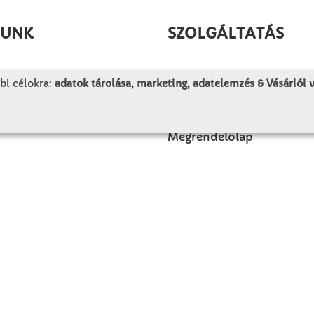
LUNK
SZOLGÁLTATÁS
togatás
Minden egy pillantásra!
bi célokra:
adatok tárolása, marketing, adatelemzés & Vásárlói
rténet
Kézműves tippek
olat
Katalógusok és magazino
Megrendelőlap