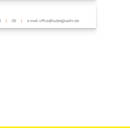
l
|
DE
|
e-mail: office@ludwigbaehr.de