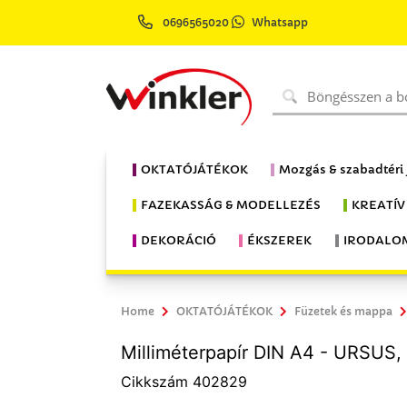
0696565020
Whatsapp
OKTATÓJÁTÉKOK
Mozgás & szabadtéri
FAZEKASSÁG & MODELLEZÉS
KREATÍV
DEKORÁCIÓ
ÉKSZEREK
IRODALO
Home
OKTATÓJÁTÉKOK
Füzetek és mappa
Milliméterpapír DIN A4 - URSUS, 
Cikkszám 402829