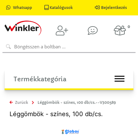
Whatsapp
Katalógusok
Bejelentkezés
0
Termékkategória
Zurück
Léggömbök - színes, 100 db/cs.--V300589
Léggömbök - színes, 100 db/cs.