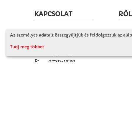
KAPCSOLAT
RÓ
Winkler Iskolaszer Kft.
Céglá
Az személyes adatait összegyűjtjük és feldolgozzuk az aláb
Alsó-Lovarda u. 21.
Cégtö
9241 Jánossomorja
Tudj meg többet
Kapcs
H-Cs: 07:30-14:30
P: 07:30-13:30
T: 06 96 565 020
F: 06 96 565 022
M: 06 30 718 51 50
ertekesites@winkleriskolaszer.hu
FIZETÉS MÓDJA