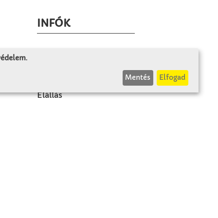
INFÓK
Fizetés és szállítás
 védelem
.
ÁÜF
Mentés
Elfogad
k
Visszaküldés
Elállás
A szerződés visszavonása
Impresszum
Panasz
Adatvédelem