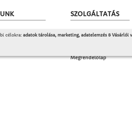
LUNK
SZOLGÁLTATÁS
togatás
Minden egy pillantásra!
bi célokra:
adatok tárolása, marketing, adatelemzés & Vásárlói
rténet
Kézműves tippek
olat
Katalógusok és magazino
Megrendelőlap