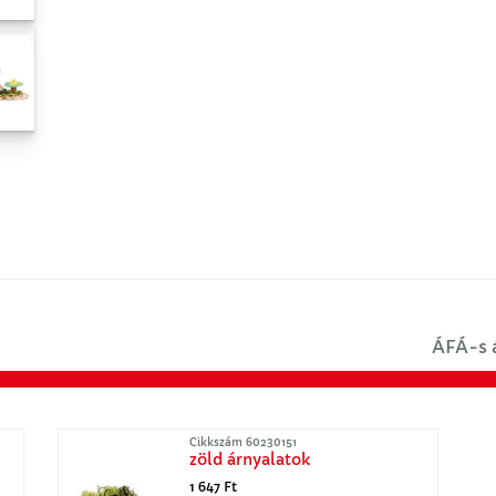
ÁFÁ-s á
Cikkszám 60230151
zöld árnyalatok
1 647 Ft