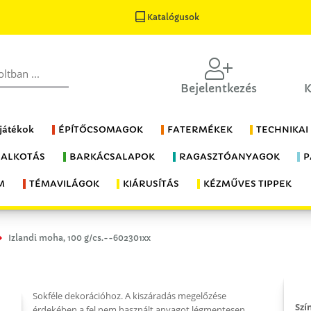
Katalógusok
Bejelentkezés
K
 játékok
ÉPÍTŐCSOMAGOK
FATERMÉKEK
TECHNIKAI
 ALKOTÁS
BARKÁCSALAPOK
RAGASZTÓANYAGOK
P
M
TÉMAVILÁGOK
KIÁRUSÍTÁS
KÉZMŰVES TIPPEK
Izlandi moha, 100 g/cs.--602301xx
Sokféle dekorációhoz. A kiszáradás megelőzése
Szí
érdekében a fel nem használt anyagot légmentesen