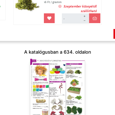
16 Ft / gramm
p
Szeptember közepétől
szállítható
A katalógusban a 634. oldalon