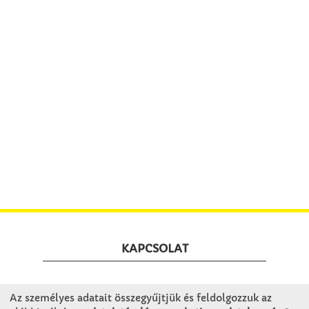
KAPCSOLAT
Winkler Iskolaszer Kft.
Az személyes adatait összegyűjtjük és feldolgozzuk az
Alsó-Lovarda u. 21.