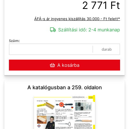
2 771 Ft
ÁFÁ-s ár ingyenes kiszállítás 30.000,- Ft felett*
Szállítási idő:
2-4 munkanap
Szám:
darab
A kosárba
A katalógusban a 259. oldalon