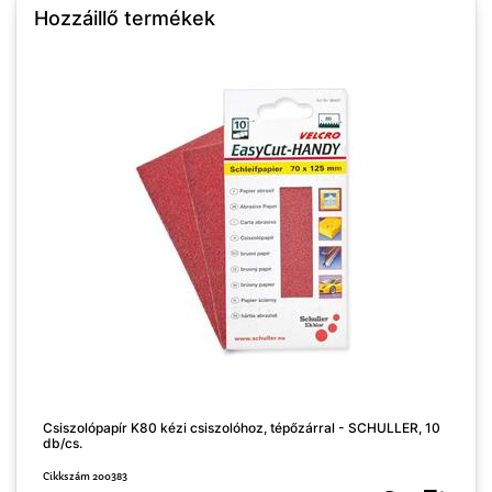
Hozzáillő termékek
Csiszolópapír K80 kézi csiszolóhoz, tépőzárral - SCHULLER, 10
C
db/cs.
d
Cikkszám 200383
C