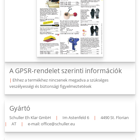
A GPSR-rendelet szerinti információk
|
Ehhez a termékhez nincsenek megadva a szükséges
veszélyességi és biztonsági figyelmeztetések
Gyártó
Schuller Eh Klar GmbH
|
Im Astenfeld 6
|
4490 St. Florian
|
AT
|
e-mail: office@schuller.eu