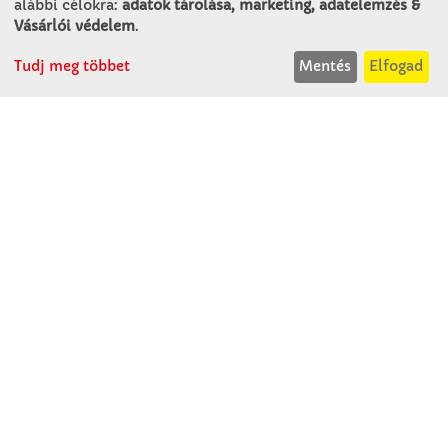
alábbi célokra:
adatok tárolása, marketing, adatelemzés &
9241 Jánossomorja
Vásárlói védelem
.
H-Cs: 07:30-14:30
Tudj meg többet
Mentés
Elfogad
P: 07:30-13:30
T: 06 96 565 020
F: 06 96 565 022
M: 06 30 718 51 50
ertekesites@winkleriskolaszer.hu
RÓLUNK
Céglátogatás
Cégtörténet
Kapcsolat
SZOLGÁLTATÁS
Minden egy pillantásra!
Kézműves tippek