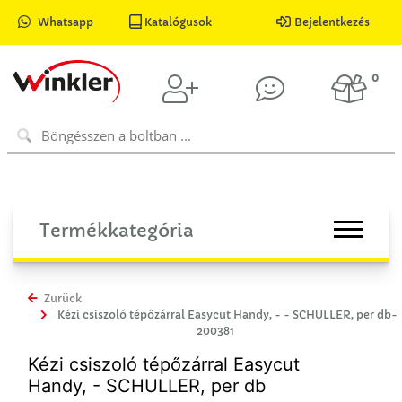
Whatsapp
Katalógusok
Bejelentkezés
0
Termékkategória
Zurück
Kézi csiszoló tépőzárral Easycut Handy, - - SCHULLER, per db-
200381
Kézi csiszoló tépőzárral Easycut
Handy, - SCHULLER, per db