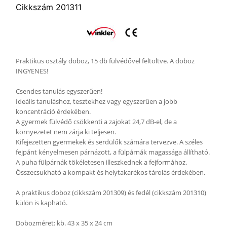
Cikkszám 201311
Praktikus osztály doboz, 15 db fülvédővel feltöltve. A doboz
INGYENES!
Csendes tanulás egyszerűen!
Ideális tanuláshoz, tesztekhez vagy egyszerűen a jobb
koncentráció érdekében.
A gyermek fülvédő csökkenti a zajokat 24,7 dB-el, de a
környezetet nem zárja ki teljesen.
Kifejezetten gyermekek és serdülők számára tervezve. A széles
fejpánt kényelmesen párnázott, a fülpárnák magassága állítható.
A puha fülpárnák tökéletesen illeszkednek a fejformához.
Összecsukható a kompakt és helytakarékos tárolás érdekében.
A praktikus doboz (cikkszám 201309) és fedél (cikkszám 201310)
külön is kapható.