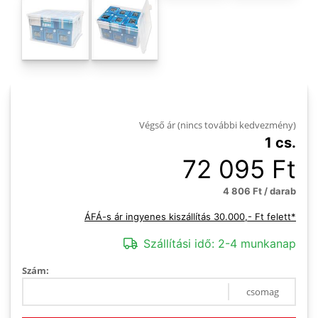
Végső ár (nincs további kedvezmény)
1 cs.
72 095 Ft
4 806 Ft / darab
ÁFÁ-s ár ingyenes kiszállítás 30.000,- Ft felett*
Szállítási idő:
2-4 munkanap
Szám:
csomag