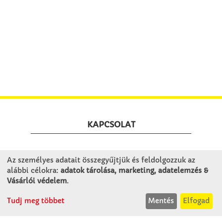
KAPCSOLAT
Winkler Iskolaszer Kft.
Az személyes adatait összegyűjtjük és feldolgozzuk az
Alsó-Lovarda u. 21.
alábbi célokra:
adatok tárolása, marketing, adatelemzés &
9241 Jánossomorja
Vásárlói védelem
.
H-Cs: 07:30-14:30
Tudj meg többet
Mentés
Elfogad
P: 07:30-13:30
T: 06 96 565 020