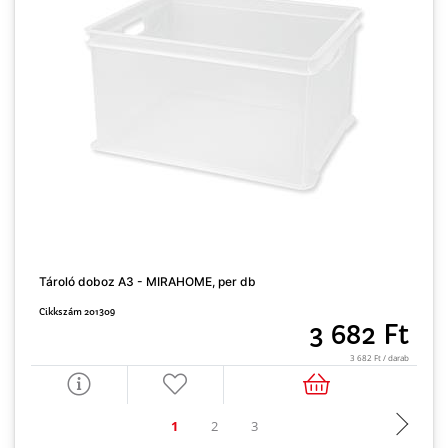
Tároló doboz A3 - MIRAHOME, per db
F
Cikkszám 201309
C
3 682 Ft
3 682 Ft / darab