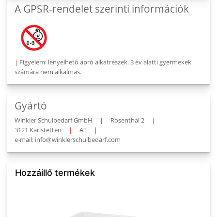
A GPSR-rendelet szerinti információk
|
Figyelem: lenyelhető apró alkatrészek. 3 év alatti gyermekek
számára nem alkalmas.
Gyártó
Winkler Schulbedarf GmbH
|
Rosenthal 2
|
3121 Karlstetten
|
AT
|
e-mail: info@winklerschulbedarf.com
Hozzáillő termékek