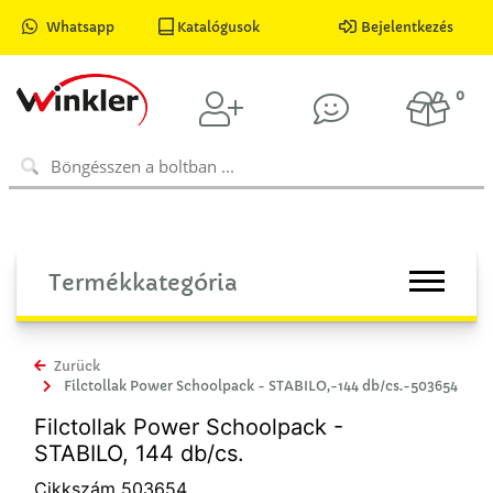
Whatsapp
Katalógusok
Bejelentkezés
0
Termékkategória
Zurück
Filctollak Power Schoolpack - STABILO,-144 db/cs.-503654
Filctollak Power Schoolpack -
STABILO, 144 db/cs.
Cikkszám 503654