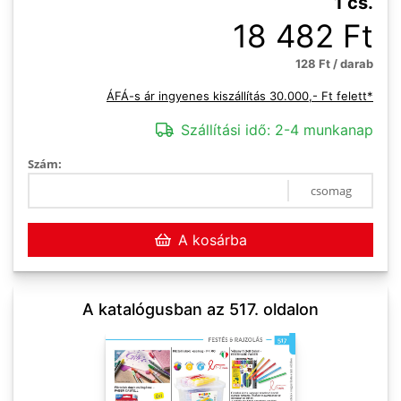
1 cs.
18 482 Ft
128 Ft / darab
ÁFÁ-s ár ingyenes kiszállítás 30.000,- Ft felett*
Szállítási idő:
2-4 munkanap
Szám:
csomag
A kosárba
A katalógusban az 517. oldalon