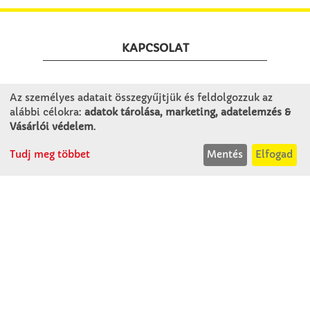
KAPCSOLAT
Winkler Iskolaszer Kft.
Az személyes adatait összegyűjtjük és feldolgozzuk az
Alsó-Lovarda u. 21.
alábbi célokra:
adatok tárolása, marketing, adatelemzés &
9241 Jánossomorja
Vásárlói védelem
.
H-Cs: 07:30-14:30
Tudj meg többet
Mentés
Elfogad
P: 07:30-13:30
T: 06 96 565 020
F: 06 96 565 022
M: 06 30 718 51 50
ertekesites@winkleriskolaszer.hu
RÓLUNK
Céglátogatás