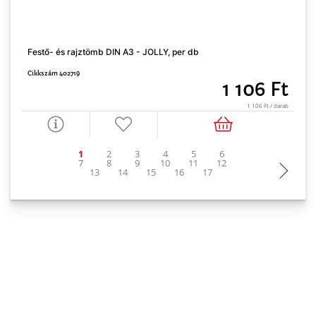
K
C
Festő- és rajztömb DIN A3 - JOLLY, per db
Cikkszám 402719
1 106 Ft
1 106 Ft / darab