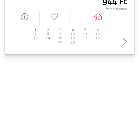
944 Ft
94 Ft / folyóméter