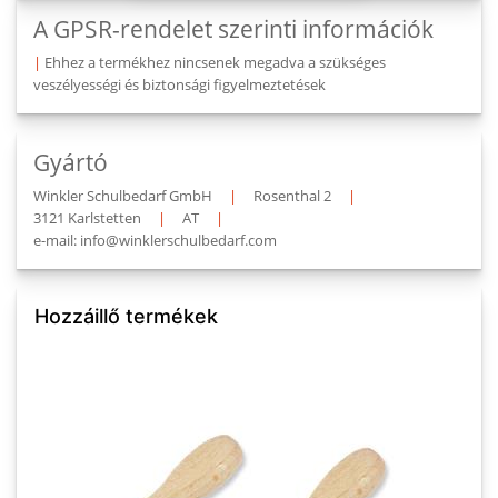
A GPSR-rendelet szerinti információk
|
Ehhez a termékhez nincsenek megadva a szükséges
veszélyességi és biztonsági figyelmeztetések
Gyártó
Winkler Schulbedarf GmbH
|
Rosenthal 2
|
3121 Karlstetten
|
AT
|
e-mail: info@winklerschulbedarf.com
Hozzáillő termékek