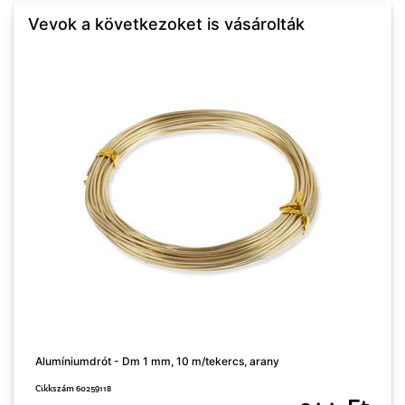
Vevok a következoket is vásárolták
Alumíniumdrót - Dm 1 mm, 10 m/tekercs, arany
M
Cikkszám 60259118
C