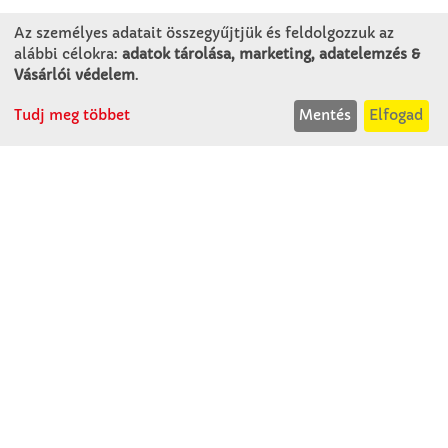
Winkler Iskolaszer Kft.
Az személyes adatait összegyűjtjük és feldolgozzuk az
Alsó-Lovarda u. 21.
alábbi célokra:
adatok tárolása, marketing, adatelemzés &
9241 Jánossomorja
Vásárlói védelem
.
H-Cs: 07:30-14:30
Tudj meg többet
Mentés
Elfogad
P: 07:30-13:30
T: 06 96 565 020
F: 06 96 565 022
M: 06 30 718 51 50
ertekesites@winkleriskolaszer.hu
RÓLUNK
Céglátogatás
Cégtörténet
Kapcsolat
SZOLGÁLTATÁS