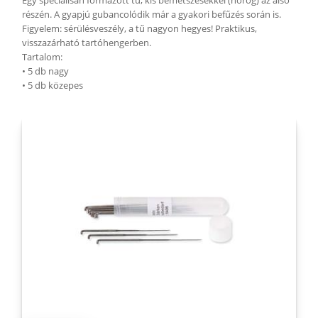
Egy speciálisan formázott tű, kis bemetszésekkel (horog) az alsó
részén. A gyapjú gubancolódik már a gyakori befűzés során is.
Figyelem: sérülésveszély, a tű nagyon hegyes! Praktikus,
visszazárható tartóhengerben.
Tartalom:
• 5 db nagy
• 5 db közepes