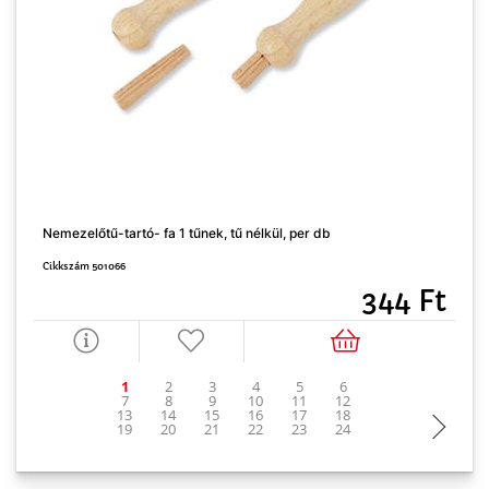
Nemezelőtű-tartó- fa 1 tűnek, tű nélkül, per db
N
Cikkszám 501066
C
344 Ft