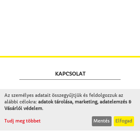
KAPCSOLAT
Winkler Iskolaszer Kft.
Az személyes adatait összegyűjtjük és feldolgozzuk az
Alsó-Lovarda u. 21.
alábbi célokra:
adatok tárolása, marketing, adatelemzés &
9241 Jánossomorja
Vásárlói védelem
.
H-Cs: 07:30-14:30
Tudj meg többet
Mentés
Elfogad
P: 07:30-13:30
T: 06 96 565 020
F: 06 96 565 022