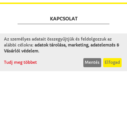
KAPCSOLAT
Winkler Iskolaszer Kft.
Az személyes adatait összegyűjtjük és feldolgozzuk az
Alsó-Lovarda u. 21.
alábbi célokra:
adatok tárolása, marketing, adatelemzés &
9241 Jánossomorja
Vásárlói védelem
.
H-Cs: 07:30-14:30
Tudj meg többet
Mentés
Elfogad
P: 07:30-13:30
T: 06 96 565 020
F: 06 96 565 022
M: 06 30 718 51 50
ertekesites@winkleriskolaszer.hu
RÓLUNK
Céglátogatás
Cégtörténet