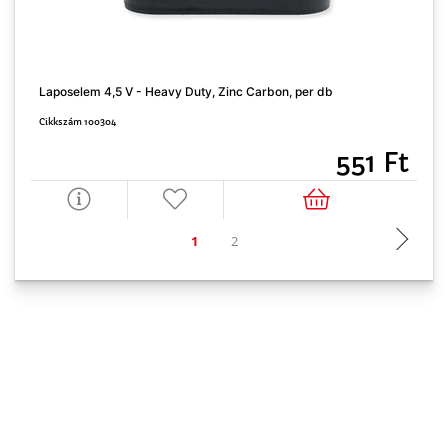
L
Laposelem 4,5 V - Heavy Duty, Zinc Carbon, per db
Cikkszám 100304
C
551 Ft