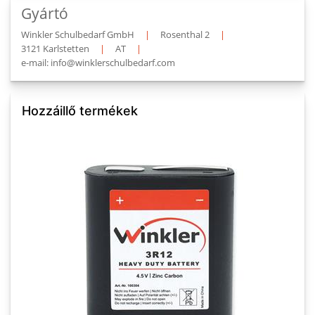
Gyártó
Winkler Schulbedarf GmbH
|
Rosenthal 2
|
3121 Karlstetten
|
AT
|
e-mail: info@winklerschulbedarf.com
Hozzáillő termékek