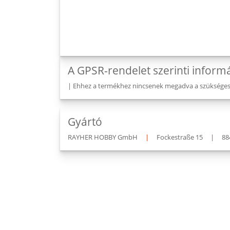
A GPSR-rendelet szerinti inform
|
Ehhez a termékhez nincsenek megadva a szükséges v
Gyártó
RAYHER HOBBY GmbH
|
Fockestraße 15
|
88