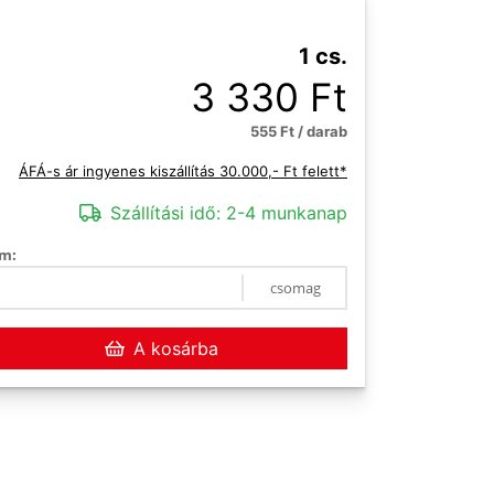
1 cs.
3 330 Ft
555 Ft / darab
ÁFÁ-s ár ingyenes kiszállítás 30.000,- Ft felett*
Szállítási idő:
2-4 munkanap
m:
csomag
A kosárba