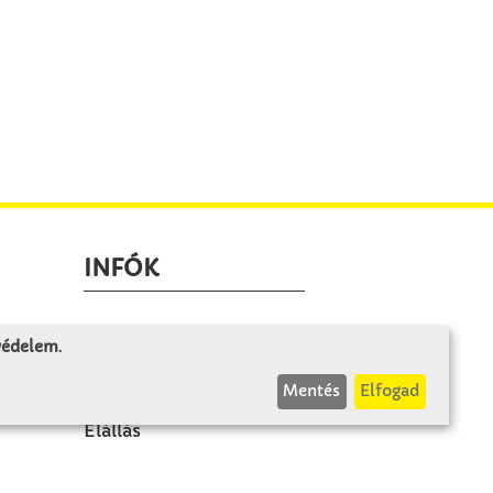
INFÓK
Fizetés és szállítás
 védelem
.
ÁÜF
Mentés
Elfogad
k
Visszaküldés
Elállás
A szerződés visszavonása
Impresszum