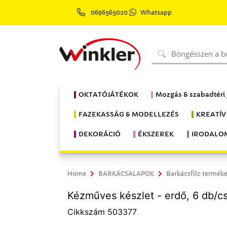
0696565020
Whatsapp
OKTATÓJÁTÉKOK
Mozgás & szabadtéri
FAZEKASSÁG & MODELLEZÉS
KREATÍV
DEKORÁCIÓ
ÉKSZEREK
IRODALO
Home
BARKÁCSALAPOK
Barkácsfilc termék
Kézműves készlet - erdő, 6 db/cs
Cikkszám 503377