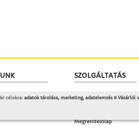
LUNK
SZOLGÁLTATÁS
togatás
Minden egy pillantásra!
bi célokra:
adatok tárolása, marketing, adatelemzés & Vásárlói
rténet
Kézműves tippek
olat
Katalógusok és magazino
Megrendelőlap