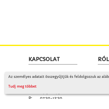
KAPCSOLAT
RÓ
Winkler Iskolaszer Kft.
Céglá
Az személyes adatait összegyűjtjük és feldolgozzuk az aláb
Alsó-Lovarda u. 21.
Cégtö
9241 Jánossomorja
Tudj meg többet
Kapcs
H-Cs: 07:30-14:30
P: 07:30-13:30
T: 06 96 565 020