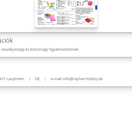
ációk
eszélyességi és biztonsági figyelmeztetések
471 Laupheim
|
DE
|
e-mail: info@rayher-hobby.de