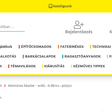
Katalógusok
Bejelentkezés
K
 játékok
ÉPÍTŐCSOMAGOK
FATERMÉKEK
TECHNIKAI
 ALKOTÁS
BARKÁCSALAPOK
RAGASZTÓANYAGOK
P
M
TÉMAVILÁGOK
KIÁRUSÍTÁS
KÉZMŰVES TIPPEK
ek
Kézműves készlet - erdő, -6 db/cs.-503377
.