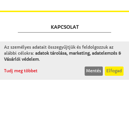
KAPCSOLAT
Winkler Iskolaszer Kft.
Az személyes adatait összegyűjtjük és feldolgozzuk az
Alsó-Lovarda u. 21.
alábbi célokra:
adatok tárolása, marketing, adatelemzés &
9241 Jánossomorja
Vásárlói védelem
.
H-Cs: 07:30-14:30
Tudj meg többet
Mentés
Elfogad
P: 07:30-13:30
T: 06 96 565 020
F: 06 96 565 022
M: 06 30 718 51 50
ertekesites@winkleriskolaszer.hu
RÓLUNK
Céglátogatás