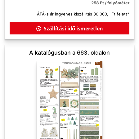
258 Ft / folyóméter
ÁFÁ-s ár ingyenes kiszállítás 30.000,- Ft felett*
Szállítási idő ismeretlen
A katalógusban a 663. oldalon