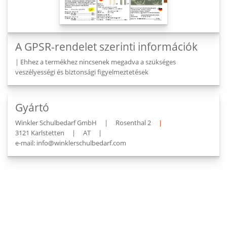
A GPSR-rendelet szerinti információk
|
Ehhez a termékhez nincsenek megadva a szükséges
veszélyességi és biztonsági figyelmeztetések
Gyártó
Winkler Schulbedarf GmbH
|
Rosenthal 2
|
3121 Karlstetten
|
AT
|
e-mail: info@winklerschulbedarf.com