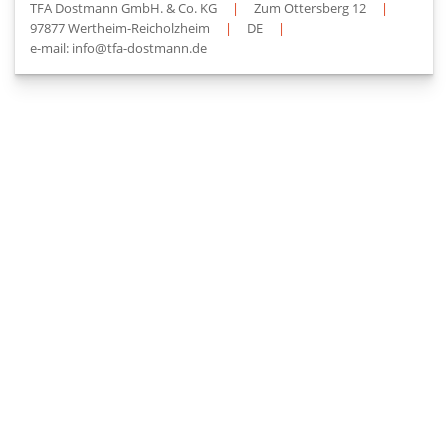
TFA Dostmann GmbH. & Co. KG
|
Zum Ottersberg 12
|
97877 Wertheim-Reicholzheim
|
DE
|
e-mail: info@tfa-dostmann.de