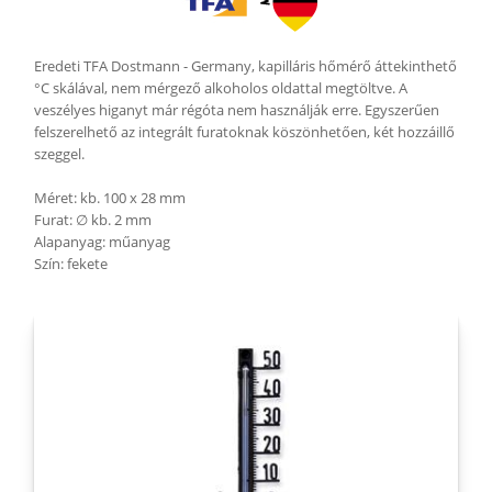
Eredeti TFA Dostmann - Germany, kapilláris hőmérő áttekinthető
°C skálával, nem mérgező alkoholos oldattal megtöltve. A
veszélyes higanyt már régóta nem használják erre. Egyszerűen
felszerelhető az integrált furatoknak köszönhetően, két hozzáillő
szeggel.
Méret: kb. 100 x 28 mm
Furat: ∅ kb. 2 mm
Alapanyag: műanyag
Szín: fekete