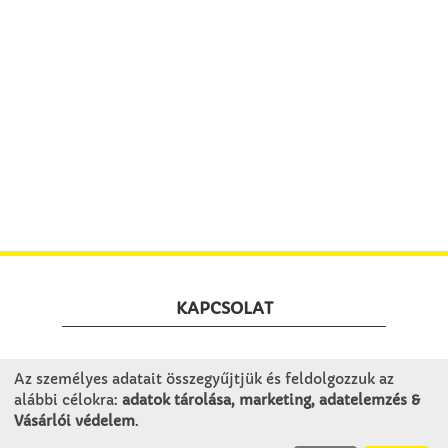
KAPCSOLAT
Winkler Iskolaszer Kft.
Az személyes adatait összegyűjtjük és feldolgozzuk az
Alsó-Lovarda u. 21.
alábbi célokra:
adatok tárolása, marketing, adatelemzés &
9241 Jánossomorja
Vásárlói védelem
.
H-Cs: 07:30-14:30