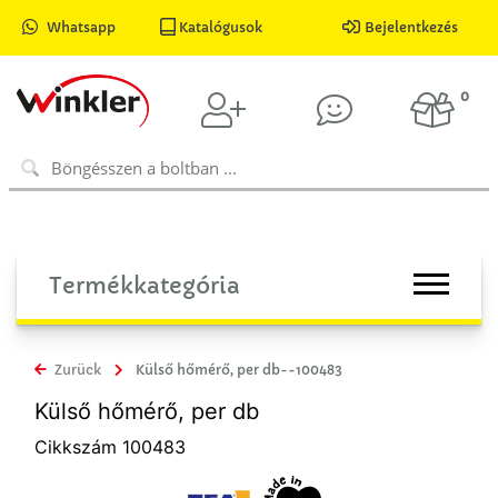
Whatsapp
Katalógusok
Bejelentkezés
0
Termékkategória
Zurück
Külső hőmérő, per db--100483
Külső hőmérő, per db
Cikkszám 100483