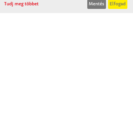
Tudj meg többet
Mentés
Elfogad
P: 07:30-13:30
T: 06 96 565 020
F: 06 96 565 022
M: 06 30 718 51 50
ertekesites@winkleriskolaszer.hu
RÓLUNK
Céglátogatás
Cégtörténet
Kapcsolat
SZOLGÁLTATÁS
Minden egy pillantásra!
Kézműves tippek
Katalógusok és magazinok