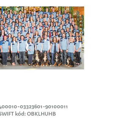
8400010-03323601-90100011
 SWIFT kód: OBKLHUHB