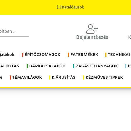
Katalógusok
Bejelentkezés
K
 játékok
ÉPÍTŐCSOMAGOK
FATERMÉKEK
TECHNIKAI
 ALKOTÁS
BARKÁCSALAPOK
RAGASZTÓANYAGOK
P
M
TÉMAVILÁGOK
KIÁRUSÍTÁS
KÉZMŰVES TIPPEK