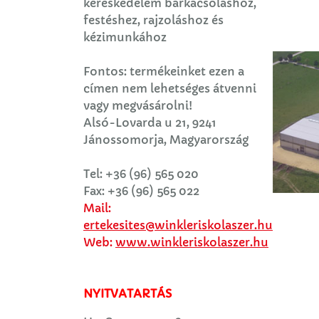
kereskedelem barkácsoláshoz,
festéshez, rajzoláshoz és
kézimunkához
Fontos: termékeinket ezen a
címen nem lehetséges átvenni
vagy megvásárolni!
Alsó-Lovarda u 21, 9241
Jánossomorja, Magyarország
Tel: +36 (96) 565 020
Fax: +36 (96) 565 022
Mail:
ertekesites@winkleriskolaszer.hu
Web:
www.winkleriskolaszer.hu
NYITVATARTÁS