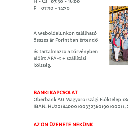
H - Cs 07:30 - 16:00
P 07:30 - 14:30
A weboldalunkon található
összes ár Forintban értendő
és tartalmazza a törvényben
előírt ÁFÁ-t + szállítási
költség.
BANKI KAPCSOLAT
Oberbank AG Magyarországi Fióktelep 1
IBAN: HU20184000100332360190100011,
AZ ÖN ÜZENETE NEKÜNK