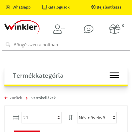
Whatsapp
Katalógusok
Bejelentkezés
0
Termékkategória
Zurück
Varrókellékek