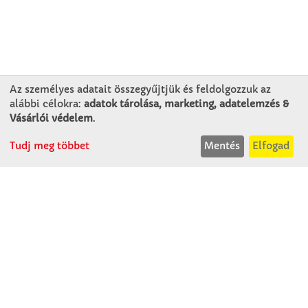
Az személyes adatait összegyűjtjük és feldolgozzuk az
alábbi célokra:
adatok tárolása, marketing, adatelemzés &
KAPCSOLAT
Vásárlói védelem
.
Tudj meg többet
Mentés
Elfogad
Winkler Iskolaszer Kft.
Alsó-Lovarda u. 21.
9241 Jánossomorja
H-Cs: 07:30-14:30
P: 07:30-13:30
T: 06 96 565 020
F: 06 96 565 022
M: 06 30 718 51 50
ertekesites@winkleriskolaszer.hu