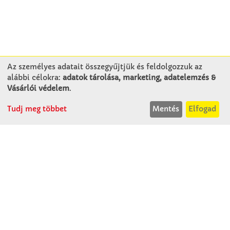
Az személyes adatait összegyűjtjük és feldolgozzuk az
alábbi célokra:
adatok tárolása, marketing, adatelemzés &
KAPCSOLAT
Vásárlói védelem
.
Tudj meg többet
Mentés
Elfogad
Winkler Iskolaszer Kft.
Alsó-Lovarda u. 21.
9241 Jánossomorja
H-Cs: 07:30-14:30
P: 07:30-13:30
T: 06 96 565 020
F: 06 96 565 022
M: 06 30 718 51 50
ertekesites@winkleriskolaszer.hu