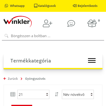
Whatsapp
Katalógusok
Bejelentkezés
0
Termékkategória
Zurück
Gyöngyszövés